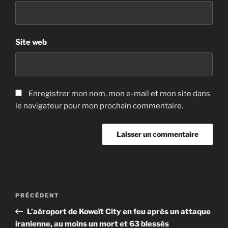
Site web
Enregistrer mon nom, mon e-mail et mon site dans
le navigateur pour mon prochain commentaire.
Navigation
Article
PRÉCÉDENT
de
précédent
L’aéroport de Koweït City en feu après un attaque
l’article
iranienne, au moins un mort et 63 blessés