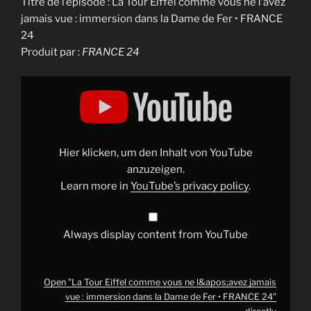
Titre de l’épisode : La Tour Eiffel comme vous ne l’avez
jamais vue : immersion dans la Dame de Fer • FRANCE
24
Produit par :
FRANCE 24
Display
"La
Tour
Eiffel
comme
vous
ne
l&apos;avez
Hier klicken, um den Inhalt von YouTube
jamais
vue
anzuzeigen.
:
Learn more in
YouTube’s privacy policy
.
immersion
dans
la
Dame
de
Always display content from YouTube
Fer
•
FRANCE
24"
from
Open "La Tour Eiffel comme vous ne l&apos;avez jamais
YouTube
vue : immersion dans la Dame de Fer • FRANCE 24"