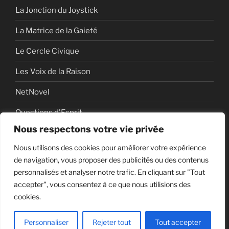
La Jonction du Joystick
La Matrice de la Gaieté
Le Cercle Civique
Les Voix de la Raison
NetNovel
Questions d'Esprit
Nous respectons votre vie privée
Série
Nous utilisons des cookies pour améliorer votre expérience
Série vidéo
de navigation, vous proposer des publicités ou des contenus
personnalisés et analyser notre trafic. En cliquant sur "Tout
accepter", vous consentez à ce que nous utilisions des
cookies.
Politique de confidentialité
Fièrement propulsé par
WordPress
Personnaliser
Rejeter tout
Tout accepter