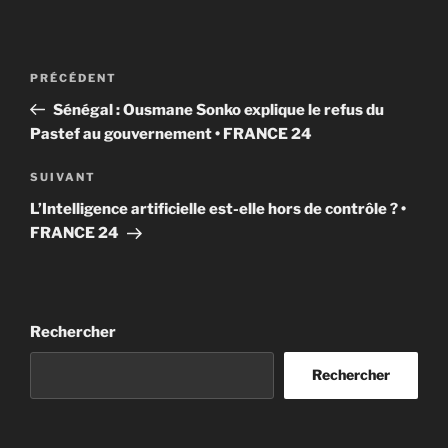
Navigation
Article
PRÉCÉDENT
de
précédent
Sénégal : Ousmane Sonko explique le refus du
l’article
Pastef au gouvernement • FRANCE 24
Article
SUIVANT
suivant
L’Intelligence artificielle est-elle hors de contrôle ? •
FRANCE 24
Rechercher
Rechercher