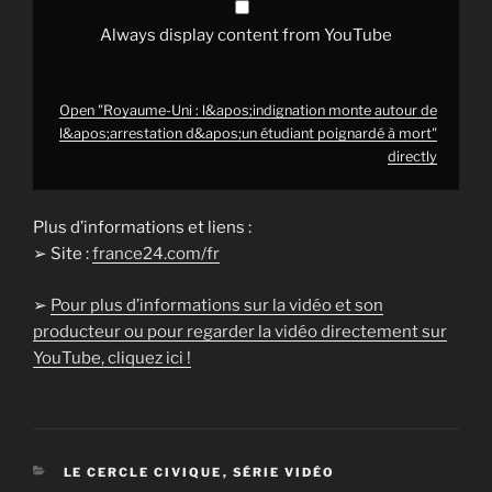
from
YouTube
Always display content from YouTube
Open "Royaume-Uni : l&apos;indignation monte autour de
l&apos;arrestation d&apos;un étudiant poignardé à mort"
directly
Plus d’informations et liens :
➢ Site :
france24.com/fr
➢
Pour plus d’informations sur la vidéo et son
producteur ou pour regarder la vidéo directement sur
YouTube, cliquez ici !
CATÉGORIES
LE CERCLE CIVIQUE
,
SÉRIE VIDÉO