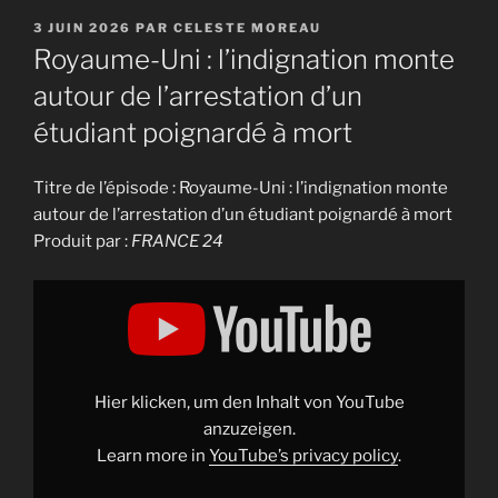
PUBLIÉ
3 JUIN 2026
PAR
CELESTE MOREAU
LE
Royaume-Uni : l’indignation monte
autour de l’arrestation d’un
étudiant poignardé à mort
Titre de l’épisode : Royaume-Uni : l’indignation monte
autour de l’arrestation d’un étudiant poignardé à mort
Produit par :
FRANCE 24
Display
"Royaume-
Uni
:
l&apos;indignation
monte
autour
de
Hier klicken, um den Inhalt von YouTube
l&apos;arrestation
d&apos;un
anzuzeigen.
étudiant
Learn more in
YouTube’s privacy policy
.
poignardé
à
mort"