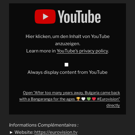
Display
"After
too
many
years
away,
Bulgaria
came
Hier klicken, um den Inhalt von YouTube
back
with
anzuzeigen.
a
Learn more in
YouTube’s privacy policy
.
Bangaranga
for
the
ages
Always display content from YouTube
#Eurovision
"
from
Open "After too many years away, Bulgaria came back
YouTube
with a Bangaranga for the ages
#Eurovision"
directly
Informations Complémentaires :
► Website:
https://eurovision.tv