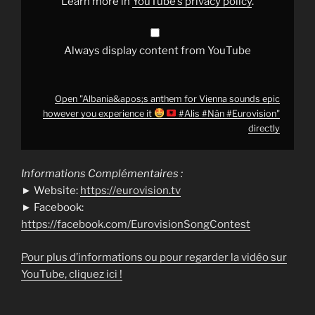
Learn more in
YouTube’s privacy policy
.
#Alis
#Nân
#Eurovision
"
Always display content from YouTube
from
YouTube
Open "Albania&apos;s anthem for Vienna sounds epic
however you experience it
#Alis #Nân #Eurovision"
directly
Informations Complémentaires :
► Website:
https://eurovision.tv
► Facebook:
https://facebook.com/EurovisionSongContest
Pour plus d’informations ou pour regarder la vidéo sur
YouTube, cliquez ici !