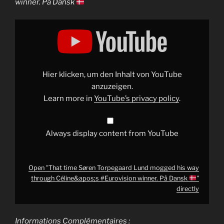
winner. På Dansk
Display
"That
time
Søren
Torpegaard
Lund
mogged
his
Hier klicken, um den Inhalt von YouTube
way
through
anzuzeigen.
Céline&apos;s
Learn more in
YouTube’s privacy policy
.
#Eurovision
winner.
På
Dansk
Always display content from YouTube
"
from
YouTube
Open "That time Søren Torpegaard Lund mogged his way
through Céline&apos;s #Eurovision winner. På Dansk
"
directly
Informations Complémentaires :