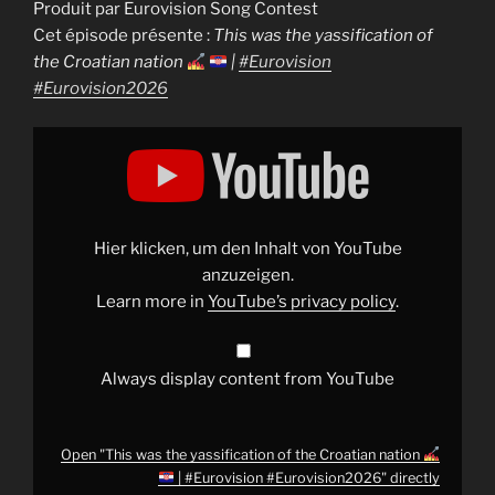
Produit par Eurovision Song Contest
Cet épisode présente :
This was the yassification of
the Croatian nation
|
#Eurovision
#Eurovision2026
Display
"This
was
the
yassification
of
the
Croatian
Hier klicken, um den Inhalt von YouTube
nation
anzuzeigen.
Learn more in
YouTube’s privacy policy
.
|
#Eurovision
#Eurovision2026
"
from
YouTube
Always display content from YouTube
Open "This was the yassification of the Croatian nation
| #Eurovision #Eurovision2026" directly