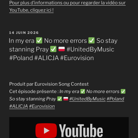
Pour plus d’informations ou pour regarder la vidéo sur
YouTube, cliquez ici !
PUBLIÉ
14 JUIN 2026
LE
In my era
No more errors
So stay
stanning Pray
#UnitedByMusic
#Poland #ALICJA #Eurovision
Produit par Eurovision Song Contest
Cet épisode présente :
In my era
No more errors
So stay stanning Pray
#UnitedByMusic
#Poland
#ALICJA
#Eurovision
Display
"In
my
era