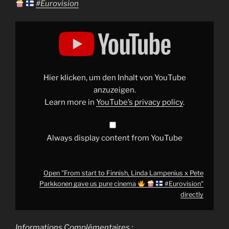
#Eurovision
Display
"From
start
to
Finnish,
Linda
Lampenius
x
Hier klicken, um den Inhalt von YouTube
Pete
Parkkonen
anzuzeigen.
gave
Learn more in
YouTube’s privacy policy
.
us
pure
cinema
Always display content from YouTube
#Eurovision
"
from
YouTube
Open "From start to Finnish, Linda Lampenius x Pete
Parkkonen gave us pure cinema
#Eurovision"
directly
Informations Complémentaires :