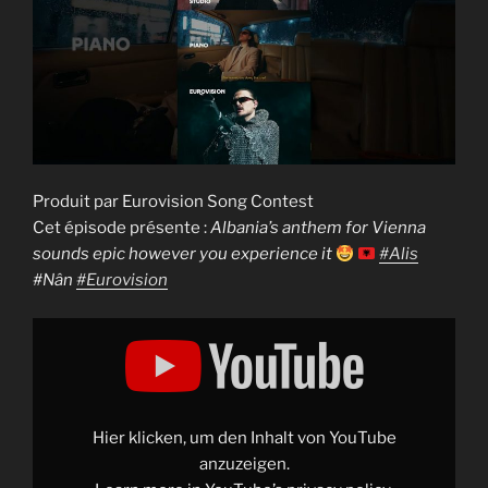
Produit par Eurovision Song Contest
Cet épisode présente :
Albania’s anthem for Vienna
sounds epic however you experience it
#Alis
#Nân
#Eurovision
Display
"Albania&apos;s
anthem
for
Vienna
sounds
epic
however
Hier klicken, um den Inhalt von YouTube
you
experience
anzuzeigen.
it