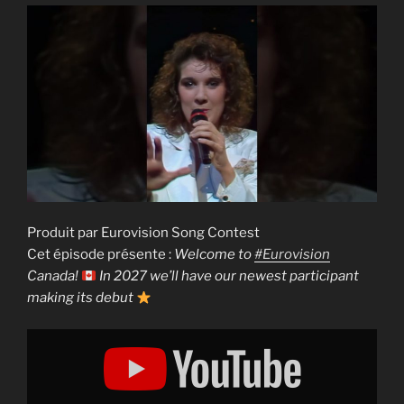
Produit par Eurovision Song Contest
Cet épisode présente :
Welcome to
#Eurovision
Canada!
In 2027 we’ll have our newest participant
making its debut
Display
"Welcome
to
#Eurovision
Canada!