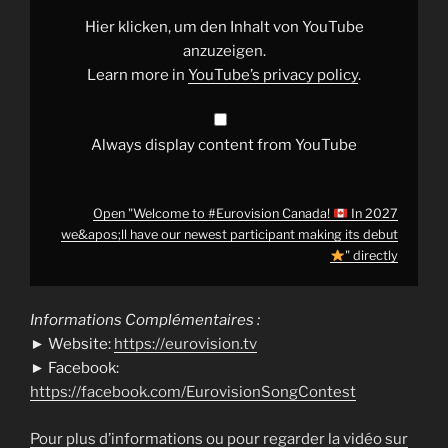
In
2027
Hier klicken, um den Inhalt von YouTube
we&apos;ll
have
anzuzeigen.
our
Learn more in
YouTube’s privacy policy
.
newest
participant
making
its
debut
Always display content from YouTube
"
from
YouTube
Open "Welcome to #Eurovision Canada!
In 2027
we&apos;ll have our newest participant making its debut
" directly
Informations Complémentaires :
► Website:
https://eurovision.tv
► Facebook:
https://facebook.com/EurovisionSongContest
Pour plus d’informations ou pour regarder la vidéo sur