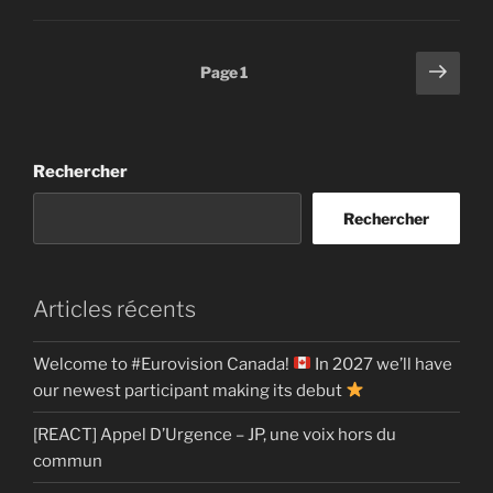
Pagination
Page
Page
1
suiv
des
publications
Rechercher
Rechercher
Articles récents
Welcome to #Eurovision Canada!
In 2027 we’ll have
our newest participant making its debut
[REACT] Appel D’Urgence – JP, une voix hors du
commun