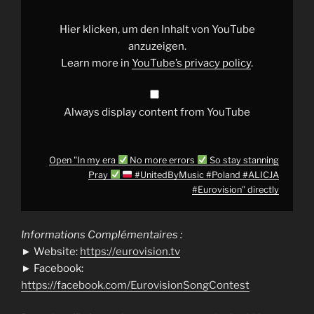
No
more
errors
Hier klicken, um den Inhalt von YouTube
So
anzuzeigen.
stay
Learn more in
YouTube’s privacy policy
.
stanning
Pray
#UnitedByMusic
Always display content from YouTube
#Poland
#ALICJA
#Eurovision
"
from
YouTube
Open "In my era
No more errors
So stay stanning
Pray
#UnitedByMusic #Poland #ALICJA
#Eurovision" directly
Informations Complémentaires :
► Website:
https://eurovision.tv
► Facebook:
https://facebook.com/EurovisionSongContest