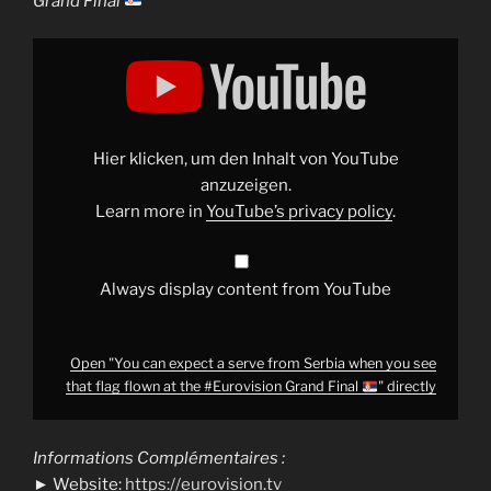
Grand Final
Display
"You
can
expect
a
serve
from
Serbia
Hier klicken, um den Inhalt von YouTube
when
you
anzuzeigen.
see
Learn more in
YouTube’s privacy policy
.
that
flag
flown
at
the
Always display content from YouTube
#Eurovision
Grand
Final
"
Open "You can expect a serve from Serbia when you see
from
YouTube
that flag flown at the #Eurovision Grand Final
" directly
Informations Complémentaires :
► Website:
https://eurovision.tv