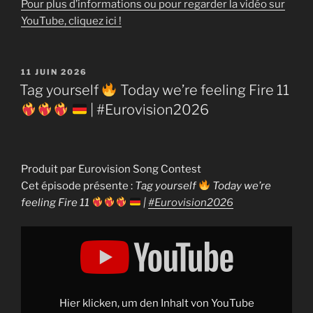
Pour plus d’informations ou pour regarder la vidéo sur
YouTube, cliquez ici !
PUBLIÉ
11 JUIN 2026
LE
Tag yourself
Today we’re feeling Fire 11
| #Eurovision2026
Produit par Eurovision Song Contest
Cet épisode présente :
Tag yourself
Today we’re
feeling Fire 11
|
#Eurovision2026
Display
"Tag
yourself
Today
we&apos;re
feeling
Fire
Hier klicken, um den Inhalt von YouTube
11