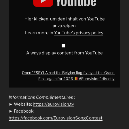
the
Belgian
flag
flying
at
Hier klicken, um den Inhalt von YouTube
the
Grand
anzuzeigen.
Final
Learn more in
YouTube’s privacy policy
.
again
for
2026
#Eurovision
"
Always display content from YouTube
from
YouTube
Open "ESSYLA had the Belgian flag flying at the Grand
Final again for 2026
#Eurovision" directly
Informations Complémentaires :
► Website:
https://eurovision.tv
► Facebook:
https://facebook.com/EurovisionSongContest