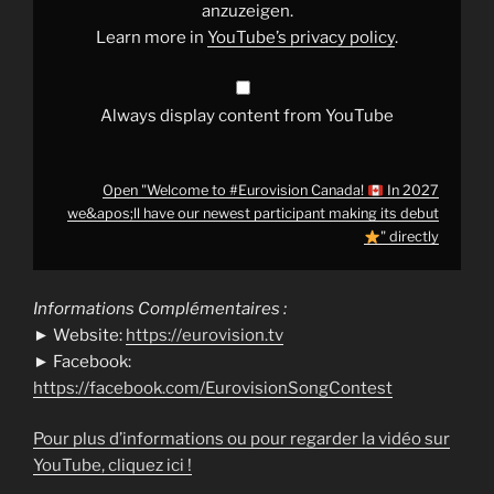
have
anzuzeigen.
our
Learn more in
YouTube’s privacy policy
.
newest
participant
making
its
debut
Always display content from YouTube
"
from
YouTube
Open "Welcome to #Eurovision Canada!
In 2027
we&apos;ll have our newest participant making its debut
" directly
Informations Complémentaires :
► Website:
https://eurovision.tv
► Facebook:
https://facebook.com/EurovisionSongContest
Pour plus d’informations ou pour regarder la vidéo sur
YouTube, cliquez ici !