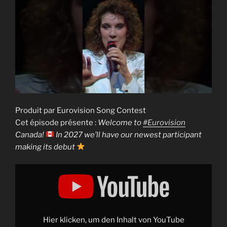
Produit par Eurovision Song Contest
Cet épisode présente :
Welcome to
#Eurovision
Canada!
In 2027 we’ll have our newest participant
making its debut
Display
"Welcome
to
#Eurovision
Canada!
In
2027
Hier klicken, um den Inhalt von YouTube
we&apos;ll