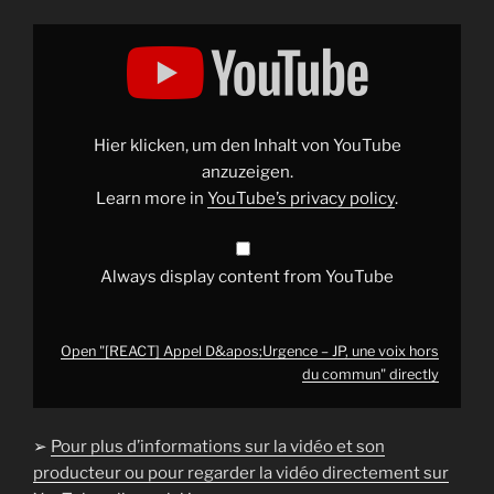
Display
"
[REACT]
Appel
D&apos;Urgence
–
JP,
une
Hier klicken, um den Inhalt von YouTube
voix
hors
anzuzeigen.
du
Learn more in
YouTube’s privacy policy
.
commun"
from
YouTube
Always display content from YouTube
Open "[REACT] Appel D&apos;Urgence – JP, une voix hors
du commun" directly
➢
Pour plus d’informations sur la vidéo et son
producteur ou pour regarder la vidéo directement sur