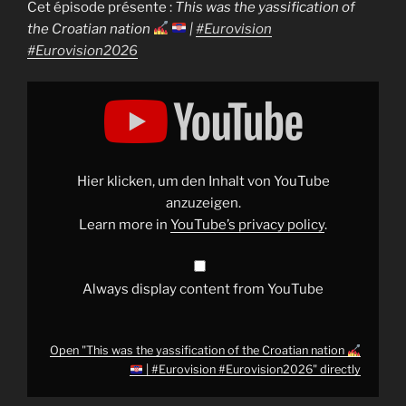
Cet épisode présente :
This was the yassification of
the Croatian nation
|
#Eurovision
#Eurovision2026
Display
"This
was
the
yassification
of
the
Croatian
Hier klicken, um den Inhalt von YouTube
nation
anzuzeigen.
Learn more in
YouTube’s privacy policy
.
|
#Eurovision
#Eurovision2026
"
from
YouTube
Always display content from YouTube
Open "This was the yassification of the Croatian nation
| #Eurovision #Eurovision2026" directly