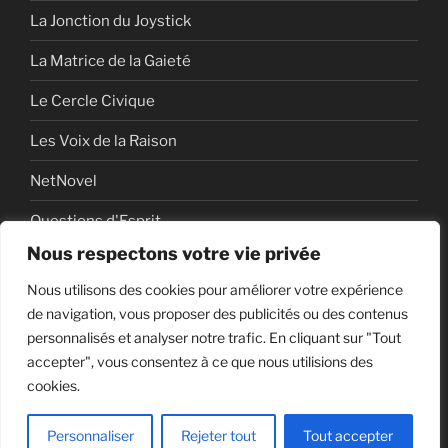
La Jonction du Joystick
La Matrice de la Gaieté
Le Cercle Civique
Les Voix de la Raison
NetNovel
Questions d'Esprit
Nous respectons votre vie privée
Série
Nous utilisons des cookies pour améliorer votre expérience
Série vidéo
de navigation, vous proposer des publicités ou des contenus
personnalisés et analyser notre trafic. En cliquant sur "Tout
accepter", vous consentez à ce que nous utilisions des
cookies.
Politique de confidentialité
Fièrement propulsé par
WordPress
Personnaliser
Rejeter tout
Tout accepter