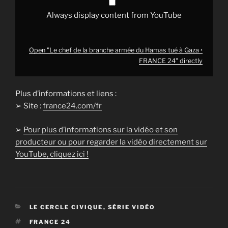
24"
from
Always display content from YouTube
YouTube
Open "Le chef de la branche armée du Hamas tué à Gaza •
FRANCE 24" directly
Plus d’informations et liens :
➢ Site :
france24.com/fr
➢
Pour plus d’informations sur la vidéo et son
producteur ou pour regarder la vidéo directement sur
YouTube, cliquez ici !
CATÉGORIES
LE CERCLE CIVIQUE
,
SÉRIE VIDÉO
ÉTIQUETTES
FRANCE 24