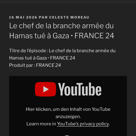
PUBLIÉ
16 MAI 2026
PAR
CELESTE MOREAU
LE
Le chef de la branche armée du
Hamas tué à Gaza • FRANCE 24
Titre de l’épisode : Le chef de la branche armée du
Hamas tué à Gaza • FRANCE 24
Produit par :
FRANCE 24
Display
"Le
chef
de
la
branche
armée
du
Hier klicken, um den Inhalt von YouTube
Hamas
tué
anzuzeigen.
à
Learn more in
YouTube’s privacy policy
.
Gaza
•
FRANCE