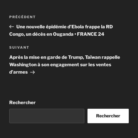
Navigation
Article
PRÉCÉDENT
de
précédent
Une nouvelle épidémie d’Ebola frappe la RD
l’article
Congo, un décès en Ouganda • FRANCE 24
Article
SUIVANT
suivant
Après la mise en garde de Trump, Taïwan rappelle
Washington à son engagement sur les ventes
d’armes
Rechercher
Rechercher