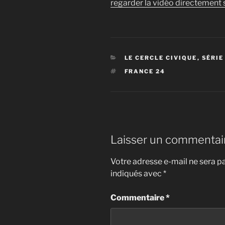
regarder la vidéo directement s
YouTube
CATÉGORIES
LE CERCLE CIVIQUE
,
SÉRIE
ÉTIQUETTES
FRANCE 24
Laisser un commentai
Votre adresse e-mail ne sera pa
indiqués avec
*
Commentaire
*