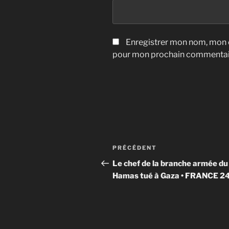
Enregistrer mon nom, mon e
pour mon prochain commentai
Navigation
Article
PRÉCÉDENT
de
précédent
Le chef de la branche armée du
Hamas tué à Gaza • FRANCE 2
l’article