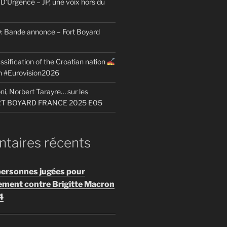
D’Urgence – JP, une voix hors du
Bande annonce – Fort Boyard
ssification of the Croatian nation
on #Eurovision2026
i, Norbert Tarayre… sur les
ORT BOYARD FRANCE 2025 E05
aires récents
personnes jugées pour
ement contre Brigitte Macron
4