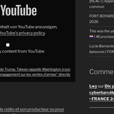
[REACT] Appel 
commun
FORT BOYARD: 
2026
 Inhalt von YouTube anzuzeigen.
This was the ya
YouTube’s privacy policy
.
| #Eurovisi
Lucie Bernardon
y content from YouTube
épreuves | F
 de Trump, Taïwan rappelle Washington à son
Comment
engagement sur les ventes d'armes" directly
Lwy
sur
Dix 
cyberharcèl
• FRANCE 2
 la vidéo et son producteur ou pour