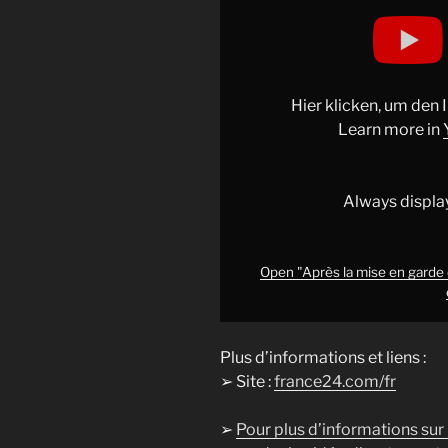
Display
"Après
la
mise
en
Hier klicken, um den
garde
Learn more in
de
Trump,
Taïwan
Always displa
rappelle
Washington
à
Open "Après la mise en garde
son
engagement
sur
Plus d’informations et liens :
les
➢ Site :
france24.com/fr
ventes
d'armes"
➢
Pour plus d’informations sur
from