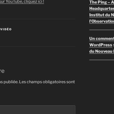
ur YouTube, cliquez ici !
The Ping –
Headquarte
Institut du 
l’Observatio
 VIDÉO
Un comment
WordPress
du Nouveau F
re
s publiée.
Les champs obligatoires sont