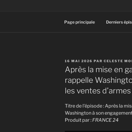
Page principale
Derniers épi
PUBLIÉ
16 MAI 2026
PAR
CELESTE MO
LE
Après la mise en g
rappelle Washingt
les ventes d’armes
Titre de l’épisode : Après la m
Washington à son engagement 
Produit par :
FRANCE 24