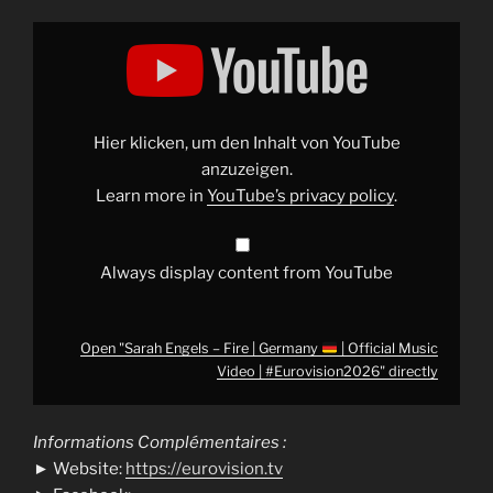
Display
"Sarah
Engels
–
Fire
|
Germany
Hier klicken, um den Inhalt von YouTube
|
Official
anzuzeigen.
Music
Learn more in
YouTube’s privacy policy
.
Video
|
#Eurovision2026
"
from
YouTube
Always display content from YouTube
Open "Sarah Engels – Fire | Germany
| Official Music
Video | #Eurovision2026" directly
Informations Complémentaires :
► Website:
https://eurovision.tv