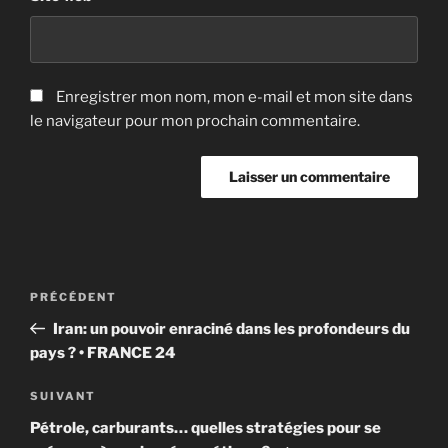
Enregistrer mon nom, mon e-mail et mon site dans
le navigateur pour mon prochain commentaire.
Navigation
Article
PRÉCÉDENT
de
précédent
Iran: un pouvoir enraciné dans les profondeurs du
l’article
pays ? • FRANCE 24
Article
SUIVANT
suivant
Pétrole, carburants… quelles stratégies pour se