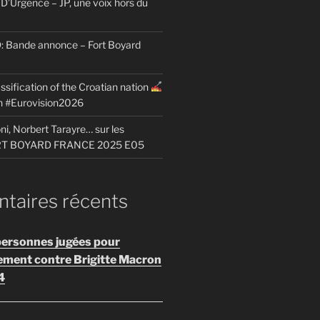
D’Urgence – JP, une voix hors du
Bande annonce – Fort Boyard
ssification of the Croatian nation
on #Eurovision2026
i, Norbert Tarayre… sur les
ORT BOYARD FRANCE 2025 E05
aires récents
personnes jugées pour
ement contre Brigitte Macron
4