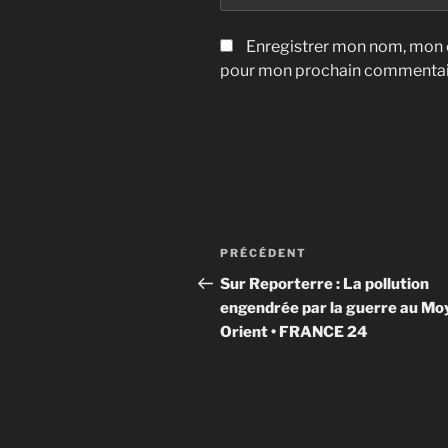
Enregistrer mon nom, mon e
pour mon prochain commentai
Navigation
Article
PRÉCÉDENT
de
précédent
Sur Reporterre : La pollution
engendrée par la guerre au Mo
l’article
Orient • FRANCE 24