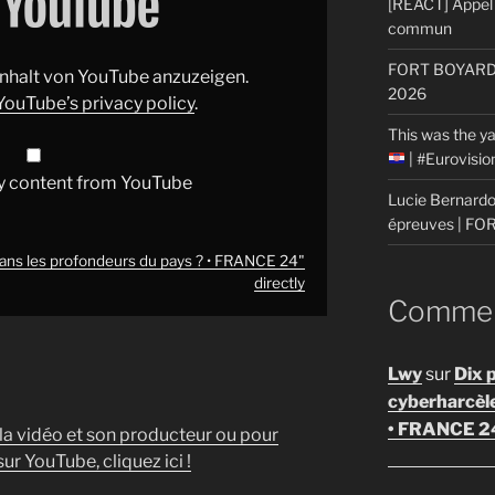
[REACT] Appel 
commun
FORT BOYARD: 
 Inhalt von YouTube anzuzeigen.
2026
YouTube’s privacy policy
.
This was the ya
| #Eurovisi
y content from YouTube
Lucie Bernardon
épreuves | F
dans les profondeurs du pays ? • FRANCE 24"
directly
Comment
Lwy
sur
Dix 
cyberharcèl
• FRANCE 2
 la vidéo et son producteur ou pour
ur YouTube, cliquez ici !