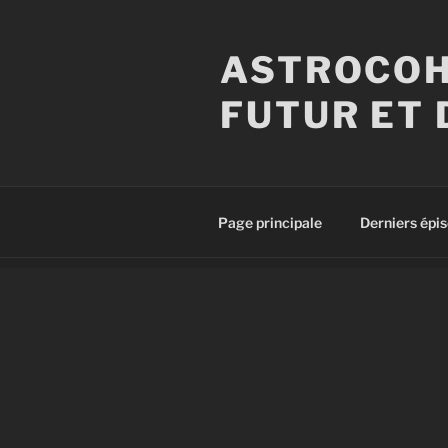
Aller
au
ASTROCOH
contenu
principal
FUTUR ET 
Page principale
Derniers épi