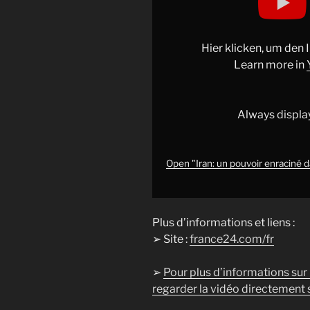
un
pouvoir
enraciné
Hier klicken, um den
dans
Learn more in
les
profondeurs
du
Always displa
pays
?
•
Open "Iran: un pouvoir enraciné 
FRANCE
24"
from
Plus d’informations et liens :
YouTube
➢ Site :
france24.com/fr
➢
Pour plus d’informations sur
regarder la vidéo directement s