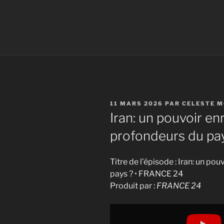
PUBLIÉ
11 MARS 2026
PAR
CELESTE 
LE
Iran: un pouvoir en
profondeurs du pa
Titre de l’épisode : Iran: un po
pays ? • FRANCE 24
Produit par :
FRANCE 24
Display
"Iran: