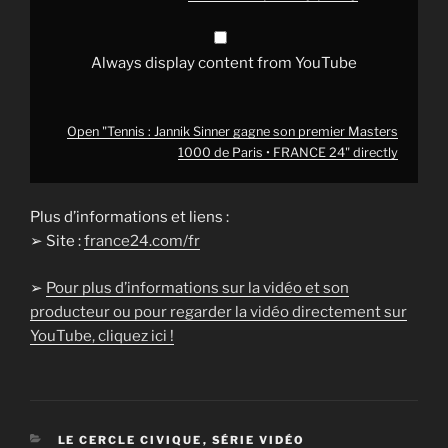
•
FRANCE
24"
from
Always display content from YouTube
YouTube
Open "Tennis : Jannik Sinner gagne son premier Masters
1000 de Paris • FRANCE 24" directly
Plus d’informations et liens :
➢ Site :
france24.com/fr
➢
Pour plus d’informations sur la vidéo et son
producteur ou pour regarder la vidéo directement sur
YouTube, cliquez ici !
CATÉGORIES
LE CERCLE CIVIQUE
,
SÉRIE VIDÉO