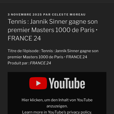
PUBLIÉ
3 NOVEMBRE 2025
PAR
CELESTE MOREAU
LE
Tennis : Jannik Sinner gagne son
premier Masters 1000 de Paris •
FRANCE 24
Titre de l’épisode : Tennis : Jannik Sinner gagne son
premier Masters 1000 de Paris • FRANCE 24
Produit par :
FRANCE 24
Display
"Tennis
:
Jannik
Sinner
gagne
son
premier
Hier klicken, um den Inhalt von YouTube
Masters
1000
anzuzeigen.
de
Learn more in
YouTube’s privacy policy
.
Paris