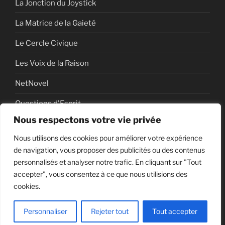
La Jonction du Joystick
La Matrice de la Gaieté
Le Cercle Civique
Les Voix de la Raison
NetNovel
Questions d'Esprit
Nous respectons votre vie privée
Série
Nous utilisons des cookies pour améliorer votre expérience
Série vidéo
de navigation, vous proposer des publicités ou des contenus
personnalisés et analyser notre trafic. En cliquant sur "Tout
accepter", vous consentez à ce que nous utilisions des
cookies.
Politique de confidentialité
Fièrement propulsé par
WordPress
Personnaliser
Rejeter tout
Tout accepter