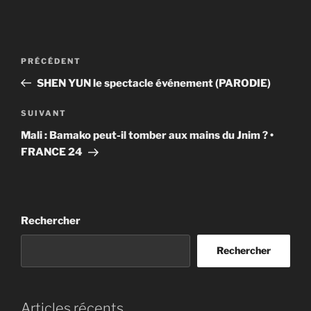
Navigation
Article
PRÉCÉDENT
de
précédent
SHEN YUN le spectacle événement (PARODIE)
l’article
Article
SUIVANT
suivant
Mali : Bamako peut-il tomber aux mains du Jnim ? •
FRANCE 24
Rechercher
Rechercher
Articles récents