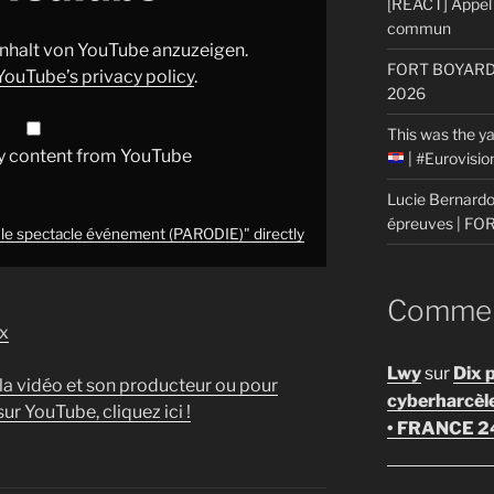
[REACT] Appel 
commun
 Inhalt von YouTube anzuzeigen.
FORT BOYARD: 
YouTube’s privacy policy
.
2026
This was the ya
y content from YouTube
| #Eurovisi
Lucie Bernardon
épreuves | F
e spectacle événement (PARODIE)" directly
Comment
x
Lwy
sur
Dix 
 la vidéo et son producteur ou pour
cyberharcèl
ur YouTube, cliquez ici !
• FRANCE 2