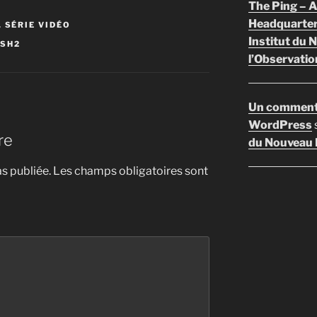
The Ping –
Headquarte
,
SÉRIE VIDÉO
Institut du 
ESH2
l’Observatio
Un comment
WordPress
re
du Nouveau F
s publiée.
Les champs obligatoires sont