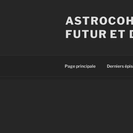
Aller
au
ASTROCOH
contenu
principal
FUTUR ET 
Page principale
Derniers épi