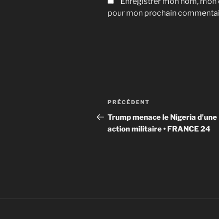
Enregistrer mon nom, mon e
pour mon prochain commentai
Navigation
Article
PRÉCÉDENT
de
précédent
Trump menace le Nigeria d’une
action militaire • FRANCE 24
l’article