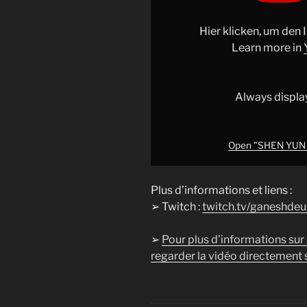
le
spectacle
Hier klicken, um den
événement
Learn more in
(PARODIE)"
from
YouTube
Always displa
Open "SHEN YUN l
Plus d’informations et liens :
➢ Twitch :
twitch.tv/ganeshdeu
➢
Pour plus d’informations sur
regarder la vidéo directement s