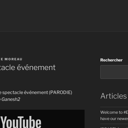
TE MOREAU
Rechercher
tacle événement
 le spectacle événement (PARODIE)
Articles
ne Ganesh2
Welcome to #E
have our newes