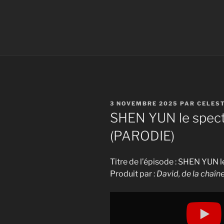
PUBLIÉ
3 NOVEMBRE 2025
PAR
CELES
LE
SHEN YUN le spec
(PARODIE)
Titre de l’épisode : SHEN YUN
Produit par :
David, de la chaî
Display
"SHEN
YUN