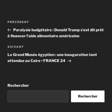
Navigation
Article
PRÉCÉDENT
de
précédent
Paralysie budgétaire : Donald Trump s’est dit prêt
l’article
à financer l’aide alimentaire américaine
Article
SUIVANT
suivant
Le Grand Musée égyptien : une inauguration tant
attendue au Caire • FRANCE 24
Rechercher
Rechercher