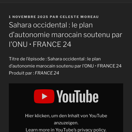
PUBLIÉ
1 NOVEMBRE 2025
PAR
CELESTE MOREAU
LE
Sahara occidental : le plan
d’autonomie marocain soutenu par
l’ONU • FRANCE 24
Titre de l’épisode : Sahara occidental : le plan
d’autonomie marocain soutenu par l’ONU • FRANCE 24
Produit par :
FRANCE 24
Display
"Sahara
occidental
:
le
plan
d'autonomie
marocain
Hier klicken, um den Inhalt von YouTube
soutenu
par
anzuzeigen.
l'ONU
Learn more in
YouTube’s privacy policy
.
•