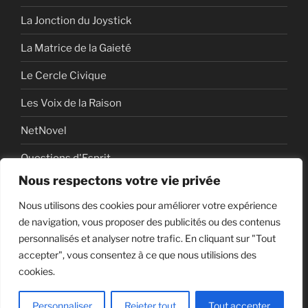
La Jonction du Joystick
La Matrice de la Gaieté
Le Cercle Civique
Les Voix de la Raison
NetNovel
Questions d'Esprit
Nous respectons votre vie privée
Série
Nous utilisons des cookies pour améliorer votre expérience
Série vidéo
de navigation, vous proposer des publicités ou des contenus
personnalisés et analyser notre trafic. En cliquant sur "Tout
accepter", vous consentez à ce que nous utilisions des
cookies.
Politique de confidentialité
Fièrement propulsé par
WordPress
Personnaliser
Rejeter tout
Tout accepter