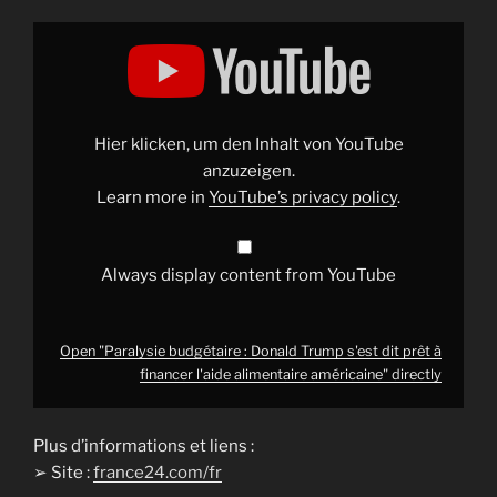
Display
"Paralysie
budgétaire
:
Donald
Trump
s'est
dit
Hier klicken, um den Inhalt von YouTube
prêt
à
anzuzeigen.
financer
Learn more in
YouTube’s privacy policy
.
l'aide
alimentaire
américaine"
from
YouTube
Always display content from YouTube
Open "Paralysie budgétaire : Donald Trump s'est dit prêt à
financer l'aide alimentaire américaine" directly
Plus d’informations et liens :
➢ Site :
france24.com/fr