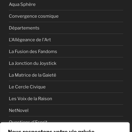
Aqua Sphère
Convergence cosmique
Départements
L'Allégeance de l'Art
La Fusion des Fandoms
La Jonction du Joystick
La Matrice de la Gaieté
Le Cercle Civique
Les Voix de la Raison
NetNovel
Questions d'Esprit
Nous respectons votre vie privée