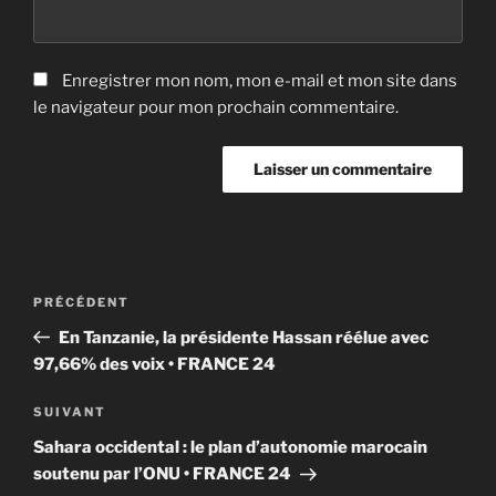
Enregistrer mon nom, mon e-mail et mon site dans
le navigateur pour mon prochain commentaire.
Navigation
Article
PRÉCÉDENT
de
précédent
En Tanzanie, la présidente Hassan réélue avec
l’article
97,66% des voix • FRANCE 24
Article
SUIVANT
suivant
Sahara occidental : le plan d’autonomie marocain
soutenu par l’ONU • FRANCE 24