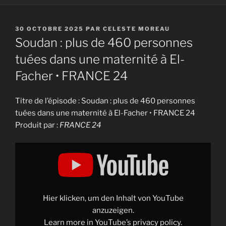
PUBLIÉ
30 OCTOBRE 2025
PAR
CELESTE MOREAU
LE
Soudan : plus de 460 personnes
tuées dans une maternité à El-
Facher • FRANCE 24
Titre de l’épisode : Soudan : plus de 460 personnes
tuées dans une maternité à El-Facher • FRANCE 24
Produit par :
FRANCE 24
Display
"Soudan
:
plus
de
460
personnes
tuées
Hier klicken, um den Inhalt von YouTube
dans
une
anzuzeigen.
maternité
Learn more in
YouTube’s privacy policy
.
à