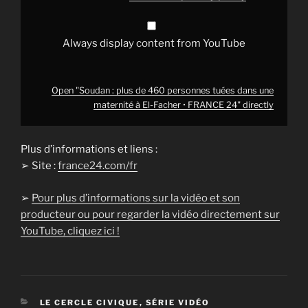
El-
Facher
•
FRANCE
Always display content from YouTube
24"
from
YouTube
Open "Soudan : plus de 460 personnes tuées dans une
maternité à El-Facher • FRANCE 24" directly
Plus d’informations et liens :
➢ Site :
france24.com/fr
➢
Pour plus d’informations sur la vidéo et son
producteur ou pour regarder la vidéo directement sur
YouTube, cliquez ici !
CATÉGORIES
LE CERCLE CIVIQUE
,
SÉRIE VIDÉO