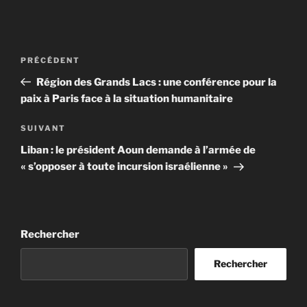
Navigation
Article
PRÉCÉDENT
de
précédent
Région des Grands Lacs : une conférence pour la
l’article
paix à Paris face à la situation humanitaire
Article
SUIVANT
suivant
Liban : le président Aoun demande à l’armée de
« s’opposer à toute incursion israélienne »
Rechercher
Rechercher