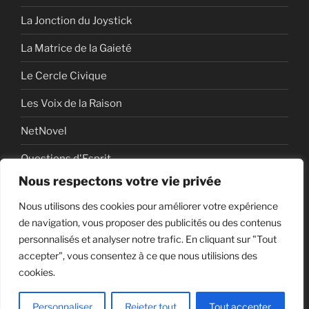
La Jonction du Joystick
La Matrice de la Gaieté
Le Cercle Civique
Les Voix de la Raison
NetNovel
Questions d'Esprit
Nous respectons votre vie privée
Série
Nous utilisons des cookies pour améliorer votre expérience
Série vidéo
de navigation, vous proposer des publicités ou des contenus
personnalisés et analyser notre trafic. En cliquant sur "Tout
accepter", vous consentez à ce que nous utilisions des
cookies.
Politique de confidentialité
Fièrement propulsé par
WordPress
Personnaliser
Rejeter tout
Tout accepter