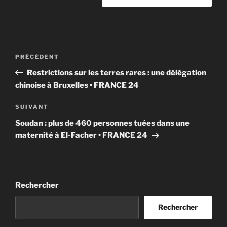
Navigation
Article
PRÉCÉDENT
de
précédent
Restrictions sur les terres rares : une délégation
l’article
chinoise à Bruxelles • FRANCE 24
Article
SUIVANT
suivant
Soudan : plus de 460 personnes tuées dans une
maternité à El-Facher • FRANCE 24
Rechercher
Rechercher