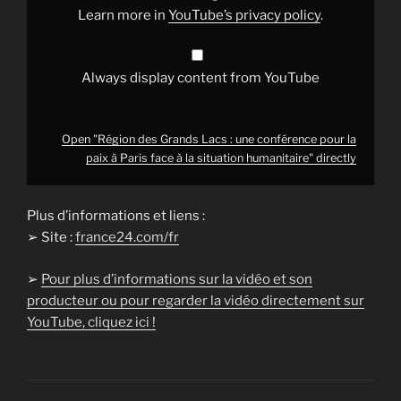
paix
Learn more in
YouTube’s privacy policy
.
à
Paris
face
à
la
Always display content from YouTube
situation
humanitaire"
from
YouTube
Open "Région des Grands Lacs : une conférence pour la
paix à Paris face à la situation humanitaire" directly
Plus d’informations et liens :
➢ Site :
france24.com/fr
➢
Pour plus d’informations sur la vidéo et son
producteur ou pour regarder la vidéo directement sur
YouTube, cliquez ici !