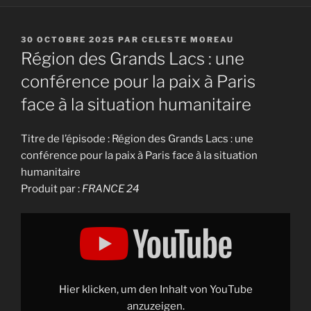
PUBLIÉ
30 OCTOBRE 2025
PAR
CELESTE MOREAU
LE
Région des Grands Lacs : une
conférence pour la paix à Paris
face à la situation humanitaire
Titre de l’épisode : Région des Grands Lacs : une
conférence pour la paix à Paris face à la situation
humanitaire
Produit par :
FRANCE 24
Display
"Région
des
Grands
Lacs
:
une
conférence
Hier klicken, um den Inhalt von YouTube
pour
la
anzuzeigen.