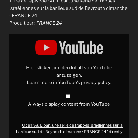
Titre de l’épisode : Au Liban, une série de frappes
israéliennes sur la banlieue sud de Beyrouth dimanche
• FRANCE 24
Produit par :
FRANCE 24
Display
"Au
Liban,
une
série
de
frappes
israéliennes
Hier klicken, um den Inhalt von YouTube
sur
la
anzuzeigen.
banlieue
Learn more in
YouTube’s privacy policy
.
sud
de
Beyrouth
dimanche
•
Always display content from YouTube
FRANCE
24"
from
YouTube
Open "Au Liban, une série de frappes israéliennes sur la
banlieue sud de Beyrouth dimanche • FRANCE 24" directly