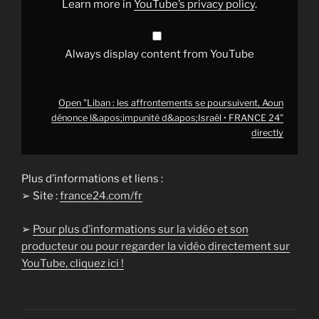
Learn more in
YouTube’s privacy policy
.
•
FRANCE
24"
from
YouTube
Always display content from YouTube
Open "Liban : les affrontements se poursuivent, Aoun
dénonce l&apos;impunité d&apos;Israël • FRANCE 24"
directly
Plus d’informations et liens :
➢ Site :
france24.com/fr
➢
Pour plus d’informations sur la vidéo et son
producteur ou pour regarder la vidéo directement sur
YouTube, cliquez ici !