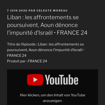
PUBLIÉ
7 JUIN 2026
PAR
CELESTE MOREAU
LE
Liban : les affrontements se
poursuivent, Aoun dénonce
l’impunité d’Israël • FRANCE 24
Titre de l’épisode : Liban : les affrontements se
poursuivent, Aoun dénonce l’impunité d’Israël •
FRANCE 24
Produit par :
FRANCE 24
Display
"Liban
:
les
affrontements
se
poursuivent,
Aoun
Hier klicken, um den Inhalt von YouTube
dénonce
l&apos;impunité
anzuzeigen.
d&apos;Israël