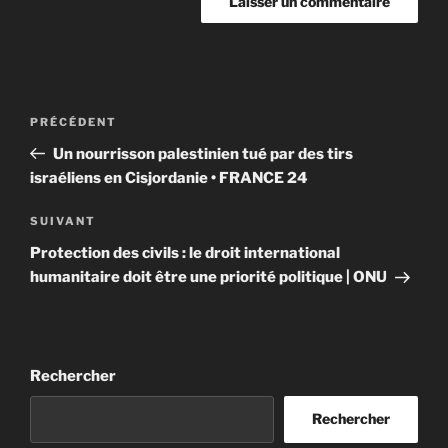
Navigation
Article
PRÉCÉDENT
de
précédent
Un nourrisson palestinien tué par des tirs
l’article
israéliens en Cisjordanie • FRANCE 24
Article
SUIVANT
suivant
Protection des civils : le droit international
humanitaire doit être une priorité politique | ONU
Rechercher
Rechercher