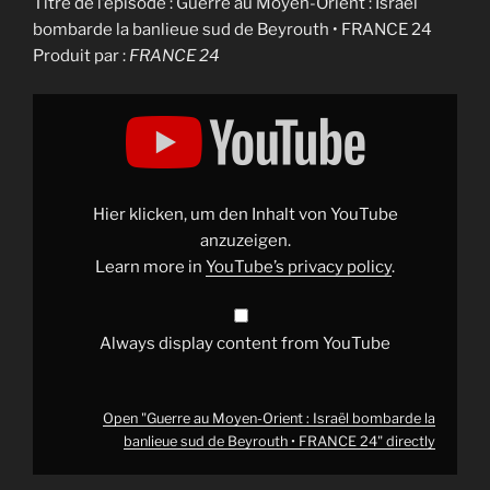
Titre de l’épisode : Guerre au Moyen-Orient : Israël
bombarde la banlieue sud de Beyrouth • FRANCE 24
Produit par :
FRANCE 24
Display
"Guerre
au
Moyen-
Orient
:
Israël
bombarde
Hier klicken, um den Inhalt von YouTube
la
banlieue
anzuzeigen.
sud
Learn more in
YouTube’s privacy policy
.
de
Beyrouth
•
FRANCE
24"
Always display content from YouTube
from
YouTube
Open "Guerre au Moyen-Orient : Israël bombarde la
banlieue sud de Beyrouth • FRANCE 24" directly