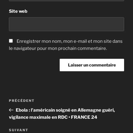
Site web
Enregistrer mon nom, mon e-mail et mon site dans
le navigateur pour mon prochain commentaire.
Navigation
Article
PRÉCÉDENT
de
précédent
Ebola : l’américain soigné en Allemagne guéri,
l’article
vigilance maximale en RDC • FRANCE 24
Article
SUIVANT