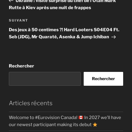
Ukraine : visite surprise du chef de l’Otan Mark
l’article
Rutte à Kiev après une nuit de frappes
Article
SUIVANT
suivant
Des jeux à 50 centimes ?! Hard Looters S04E04 Ft.
Seb (JDG), Mr Quaraté, Asenka & Jump Ichiban
Rechercher
Rechercher
Articles récents
Welcome to #Eurovision Canada!
In 2027 we’ll have
our newest participant making its debut