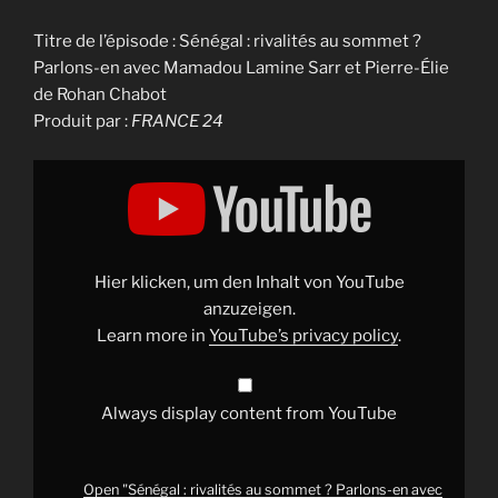
Titre de l’épisode : Sénégal : rivalités au sommet ?
Parlons-en avec Mamadou Lamine Sarr et Pierre-Élie
de Rohan Chabot
Produit par :
FRANCE 24
Display
"Sénégal
:
rivalités
au
sommet
?
Parlons-
Hier klicken, um den Inhalt von YouTube
en
avec
anzuzeigen.
Mamadou
Learn more in
YouTube’s privacy policy
.
Lamine
Sarr
et
Pierre-
Élie
Always display content from YouTube
de
Rohan
Chabot"
from
YouTube
Open "Sénégal : rivalités au sommet ? Parlons-en avec