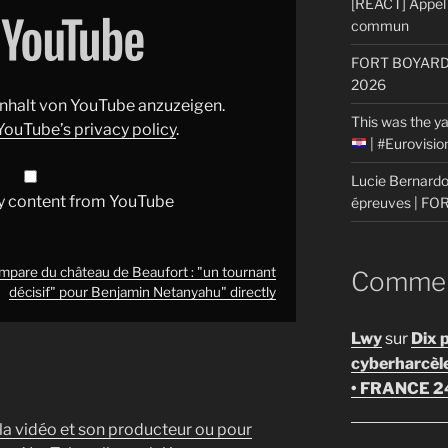
[REACT] Appel 
commun
FORT BOYARD: 
2026
 Inhalt von YouTube anzuzeigen.
This was the ya
YouTube’s privacy policy
.
| #Eurovisi
Lucie Bernardon
y content from YouTube
épreuves | F
mpare du château de Beaufort : "un tournant
Comment
décisif" pour Benjamin Netanyahu" directly
Lwy
sur
Dix 
cyberharcèl
• FRANCE 2
 la vidéo et son producteur ou pour