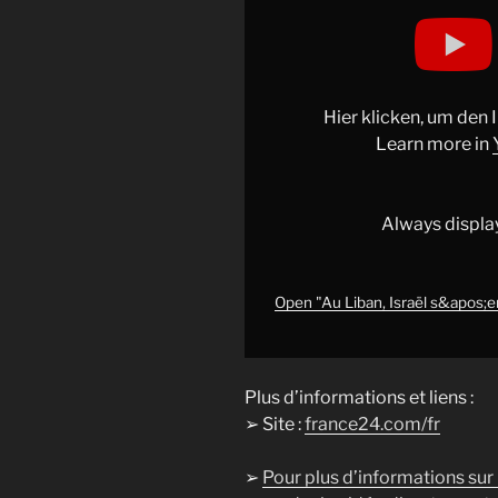
Display
"Au
Liban,
Israël
s&apos;empare
Hier klicken, um den
du
Learn more in
château
de
Beaufort
Always displa
:
"un
tournant
Open "Au Liban, Israël s&apos;e
décisif"
pour
Benjamin
Plus d’informations et liens :
Netanyahu"
➢ Site :
france24.com/fr
from
YouTube
➢
Pour plus d’informations sur