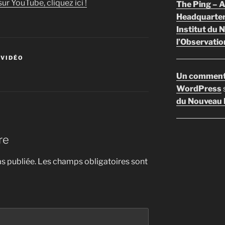
ur YouTube, cliquez ici !
The Ping –
Headquarte
Institut du 
l’Observatio
 VIDÉO
Un comment
WordPress
du Nouveau F
re
s publiée.
Les champs obligatoires sont