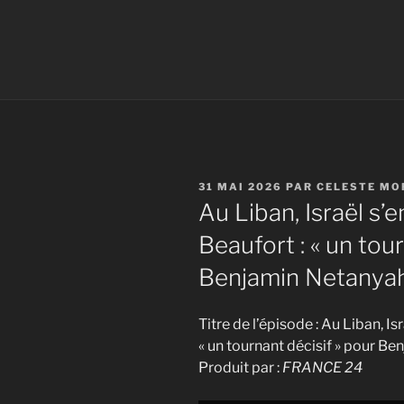
PUBLIÉ
31 MAI 2026
PAR
CELESTE MO
LE
Au Liban, Israël s
Beaufort : « un tou
Benjamin Netanya
Titre de l’épisode : Au Liban, I
« un tournant décisif » pour B
Produit par :
FRANCE 24