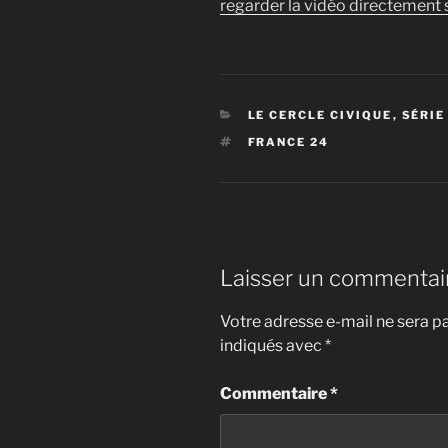
regarder la vidéo directement s
CATÉGORIES
LE CERCLE CIVIQUE
,
SÉRIE
ÉTIQUETTES
FRANCE 24
Laisser un commentai
Votre adresse e-mail ne sera pa
indiqués avec
*
Commentaire
*