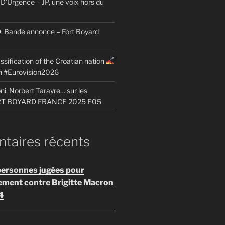
D’Urgence – JP, une voix hors du
Bande annonce – Fort Boyard
ssification of the Croatian nation
on #Eurovision2026
i, Norbert Tarayre… sur les
ORT BOYARD FRANCE 2025 E05
aires récents
personnes jugées pour
ement contre Brigitte Macron
4