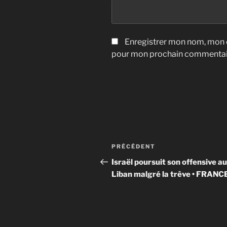
Enregistrer mon nom, mon e
pour mon prochain commentai
Navigation
Article
PRÉCÉDENT
de
précédent
Israël poursuit son offensive au
Liban malgré la trêve • FRANC
l’article