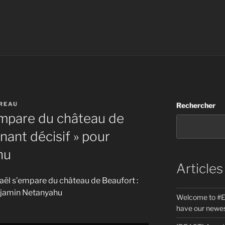
REAU
Rechercher
’empare du château de
rnant décisif » pour
hu
Articles
sraël s’empare du château de Beaufort :
enjamin Netanyahu
Welcome to #E
have our newes