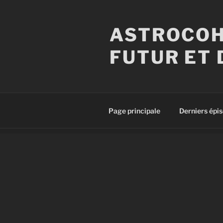
Aller
au
ASTROCOH
contenu
principal
FUTUR ET 
Page principale
Derniers épi