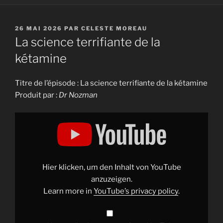
PUBLIÉ
26 MAI 2026
PAR
CELESTE MOREAU
LE
La science terrifiante de la
kétamine
Titre de l’épisode : La science terrifiante de la kétamine
Produit par :
Dr Nozman
Display
"La
science
terrifiante
de
la
kétamine"
from
Hier klicken, um den Inhalt von YouTube
YouTube
anzuzeigen.
Learn more in
YouTube’s privacy policy
.