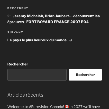
Navigation
Article
PRÉCÉDENT
de
précédent
Jérémy Michalak, Brian Joubert… découvrent les
l’article
épreuves | FORT BOYARD FRANCE 2007 E04
Article
SUIVANT
suivant
Le pays le plus heureux du monde
Rechercher
Rechercher
Articles récents
Welcome to #Eurovision Canada!
In 2027 we’ll have