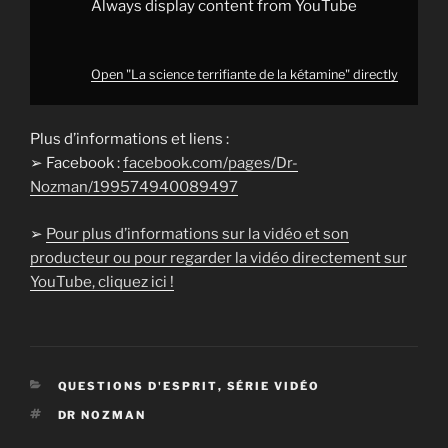
Always display content from YouTube
Open "La science terrifiante de la kétamine" directly
Plus d’informations et liens :
➢ Facebook :
facebook.com/pages/Dr-
Nozman/199574940089497
➢
Pour plus d’informations sur la vidéo et son
producteur ou pour regarder la vidéo directement sur
YouTube, cliquez ici !
CATÉGORIES
QUESTIONS D'ESPRIT
,
SÉRIE VIDÉO
ÉTIQUETTES
DR NOZMAN