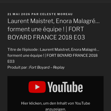
PUBLIÉ
21 MAI 2026
PAR
CELESTE MOREAU
LE
Laurent Maistret, Enora Malagré…
forment une équipe ! | FORT
BOYARD FRANCE 2018 E03
Titre de l’épisode : Laurent Maistret, Enora Malagré…
forment une équipe ! | FORT BOYARD FRANCE 2018
E03
Produit par :
Fort Boyard – Replay
Display
"Laurent
Maistret,
Enora
Malagré…
forment
une
équipe
Hier klicken, um den Inhalt von YouTube
!
|
anzuzeigen.