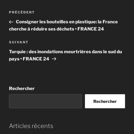
Navigation
Article
PRÉCÉDENT
de
précédent
Consigner les bouteilles en plastique: la France
l’article
cherche à réduire ses déchets • FRANCE 24
Article
SUIVANT
suivant
Turquie : des inondations meurtrières dans le sud du
pays • FRANCE 24
Rechercher
Rechercher
Articles récents