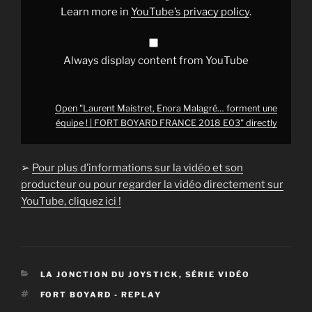
FORT
Learn more in
YouTube’s privacy policy
.
BOYARD
FRANCE
2018
E03"
from
Always display content from YouTube
YouTube
Open "Laurent Maistret, Enora Malagré… forment une
équipe ! | FORT BOYARD FRANCE 2018 E03" directly
➢
Pour plus d’informations sur la vidéo et son
producteur ou pour regarder la vidéo directement sur
YouTube, cliquez ici !
CATÉGORIES
LA JONCTION DU JOYSTICK
,
SÉRIE VIDÉO
ÉTIQUETTES
FORT BOYARD - REPLAY