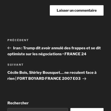
Navigation
Article
PRÉCÉDENT
de
précédent
Iran : Trump dit avoir annulé des frappes et se dit
l’article
optimiste sur les négociations • FRANCE 24
Article
SUIVANT
suivant
Cécile Bois, Shirley Bousquet… ne reculent face à
rien | FORT BOYARD FRANCE 2007 E03
Rechercher