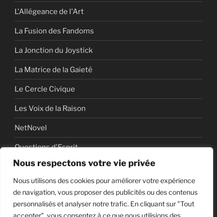
L'Allégeance de l'Art
La Fusion des Fandoms
La Jonction du Joystick
La Matrice de la Gaieté
Le Cercle Civique
Les Voix de la Raison
NetNovel
Questions d'Esprit
Nous respectons votre vie privée
Série
Nous utilisons des cookies pour améliorer votre expérience
Série vidéo
de navigation, vous proposer des publicités ou des contenus
personnalisés et analyser notre trafic. En cliquant sur "Tout
accepter", vous consentez à ce que nous utilisions des