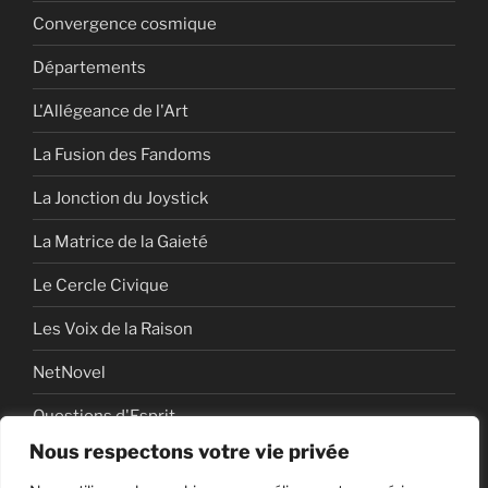
Convergence cosmique
Départements
L'Allégeance de l'Art
La Fusion des Fandoms
La Jonction du Joystick
La Matrice de la Gaieté
Le Cercle Civique
Les Voix de la Raison
NetNovel
Questions d'Esprit
Nous respectons votre vie privée
Série