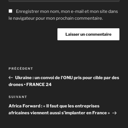
Enregistrer mon nom, mon e-mail et mon site dans
le navigateur pour mon prochain commentaire.
Navigation
Article
PRÉCÉDENT
de
précédent
Ukraine : un convoi de l’ONU pris pour cible par des
l’article
drones • FRANCE 24
Article
SUIVANT
suivant
Africa Forward : « Il faut que les entreprises
africaines viennent aussi s’implanter en France »