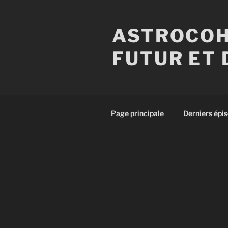
Aller
au
ASTROCOH
contenu
principal
FUTUR ET 
Page principale
Derniers épi