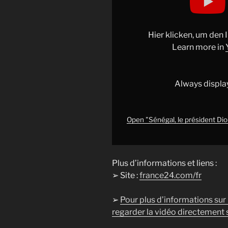
le
président
Diomaye
Hier klicken, um den
Faye
Learn more in
teste
sa
popularité
Always displa
•
FRANCE
24"
Open "Sénégal, le président Di
from
YouTube
Plus d’informations et liens :
➢ Site :
france24.com/fr
➢
Pour plus d’informations sur
regarder la vidéo directement s