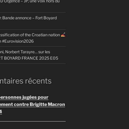
D’Urgence – JP, une voix hors du
Bande annonce – Fort Boyard
ssification of the Croatian nation
on #Eurovision2026
i, Norbert Tarayre… sur les
ORT BOYARD FRANCE 2025 E05
aires récents
personnes jugées pour
ement contre Brigitte Macron
4