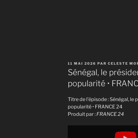
PUBLIÉ
11 MAI 2026
PAR
CELESTE MO
LE
Sénégal, le présid
popularité • FRAN
Titre de l’épisode : Sénégal, l
popularité • FRANCE 24
Produit par :
FRANCE 24
Display
"Sénégal,