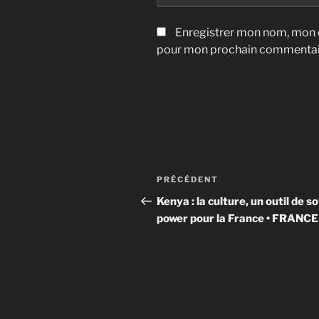
Enregistrer mon nom, mon e
pour mon prochain commentai
Navigation
Article
PRÉCÉDENT
de
précédent
Kenya : la culture, un outil de so
power pour la France • FRANCE
l’article