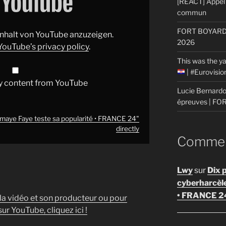
[REACT] Appel 
commun
FORT BOYARD: 
 Inhalt von YouTube anzuzeigen.
2026
YouTube’s privacy policy
.
This was the ya
| #Eurovisi
y content from YouTube
Lucie Bernardon
épreuves | F
omaye Faye teste sa popularité • FRANCE 24"
directly
Comment
Lwy
sur
Dix 
cyberharcèl
• FRANCE 2
 la vidéo et son producteur ou pour
ur YouTube, cliquez ici !