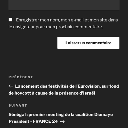
Enregistrer mon nom, mon e-mail et mon site dans
le navigateur pour mon prochain commentaire.
Navigation
Article
PRÉCÉDENT
de
précédent
Lancement des festivités de l’Eurovision, sur fond
l’article
de boycott à cause de la présence d’Israël
Article
SUIVANT
suivant
Sénégal : premier meeting de la coalition Diomaye
Président • FRANCE 24