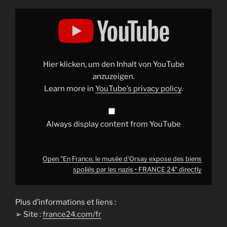
Display
"En
France,
le
musée
d'Orsay
expose
des
Hier klicken, um den Inhalt von YouTube
biens
spoliés
anzuzeigen.
par
Learn more in
YouTube’s privacy policy
.
les
nazis
•
FRANCE
24"
Always display content from YouTube
from
YouTube
Open "En France, le musée d'Orsay expose des biens
spoliés par les nazis • FRANCE 24" directly
Plus d’informations et liens :
➢ Site :
france24.com/fr