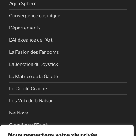
Aqua Sphère
Convergence cosmique
Départements
L'Allégeance de l'Art
La Fusion des Fandoms
La Jonction du Joystick
La Matrice de la Gaieté
Le Cercle Civique
Les Voix de la Raison
NetNovel
Questions d'Esprit
Nous respectons votre vie privée