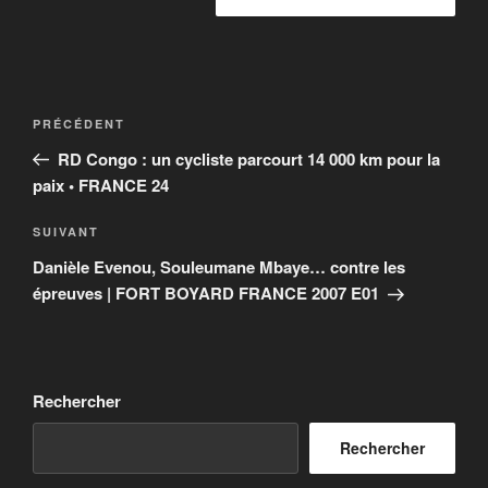
Navigation
Article
PRÉCÉDENT
de
précédent
RD Congo : un cycliste parcourt 14 000 km pour la
l’article
paix • FRANCE 24
Article
SUIVANT
suivant
Danièle Evenou, Souleumane Mbaye… contre les
épreuves | FORT BOYARD FRANCE 2007 E01
Rechercher
Rechercher