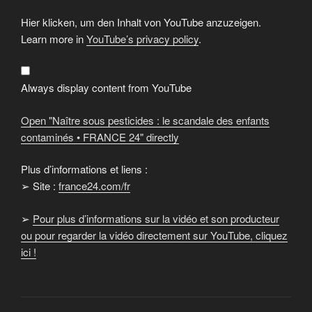
Display
Hier klicken, um den Inhalt von YouTube anzuzeigen.
"Naître
sous
Learn more in
YouTube’s privacy policy
.
pesticides
:
le
scandale
des
Always display content from YouTube
enfants
contaminés
•
Open "Naître sous pesticides : le scandale des enfants
FRANCE
24"
contaminés • FRANCE 24" directly
from
YouTube
Plus d’informations et liens :
➢ Site :
france24.com/fr
➢
Pour plus d’informations sur la vidéo et son producteur
ou pour regarder la vidéo directement sur YouTube, cliquez
ici !