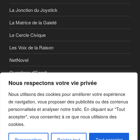
La Jonction du Joystick
La Matrice de la Gaieté
Le Cercle Civique
Les Voix de la Raison
NetNovel
Questions d'Esprit
Nous respectons votre vie privée
Série
Nous utilisons des cookies pour améliorer votre expérience
Série vidéo
de navigation, vous proposer des publicités ou des contenus
personnalisés et analyser notre trafic. En cliquant sur "Tout
accepter", vous consentez à ce que nous utilisions des
cookies.
Politique de confidentialité
Fièrement propulsé par
WordPress
Personnaliser
Rejeter tout
Tout accepter