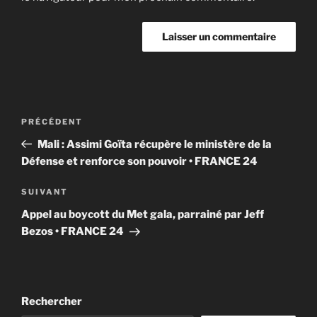
Navigation
Article
PRÉCÉDENT
de
précédent
Mali : Assimi Goïta récupère le ministère de la
l’article
Défense et renforce son pouvoir • FRANCE 24
Article
SUIVANT
suivant
Appel au boycott du Met gala, parrainé par Jeff
Bezos • FRANCE 24
Rechercher