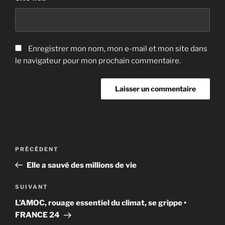
Enregistrer mon nom, mon e-mail et mon site dans
le navigateur pour mon prochain commentaire.
Navigation
Article
PRÉCÉDENT
de
précédent
Elle a sauvé des millions de vie
l’article
Article
SUIVANT
suivant
L’AMOC, rouage essentiel du climat, se grippe •
FRANCE 24