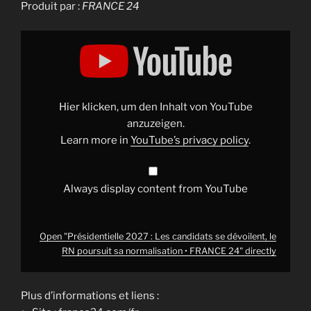
Produit par :
FRANCE 24
Display
"Présidentielle
2027
:
Les
candidats
se
dévoilent,
Hier klicken, um den Inhalt von YouTube
le
RN
anzuzeigen.
poursuit
Learn more in
YouTube’s privacy policy
.
sa
normalisation
•
FRANCE
24"
Always display content from YouTube
from
YouTube
Open "Présidentielle 2027 : Les candidats se dévoilent, le
RN poursuit sa normalisation • FRANCE 24" directly
Plus d’informations et liens :