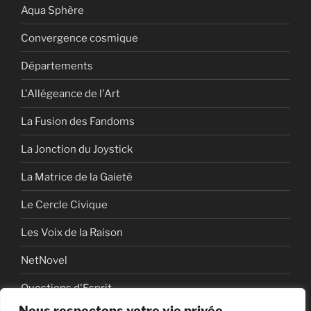
Aqua Sphère
Convergence cosmique
Départements
L'Allégeance de l'Art
La Fusion des Fandoms
La Jonction du Joystick
La Matrice de la Gaieté
Le Cercle Civique
Les Voix de la Raison
NetNovel
Questions d'Esprit
Nous respectons votre vie privée