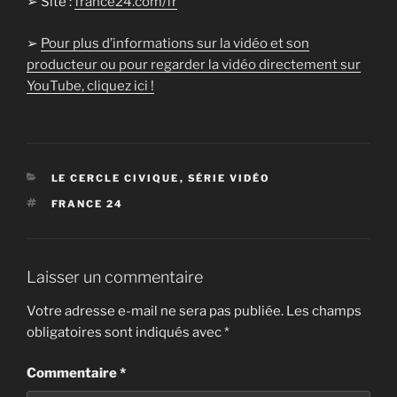
➢ Site :
france24.com/fr
➢
Pour plus d’informations sur la vidéo et son
producteur ou pour regarder la vidéo directement sur
YouTube, cliquez ici !
CATÉGORIES
LE CERCLE CIVIQUE
,
SÉRIE VIDÉO
ÉTIQUETTES
FRANCE 24
Laisser un commentaire
Votre adresse e-mail ne sera pas publiée.
Les champs
obligatoires sont indiqués avec
*
Commentaire
*