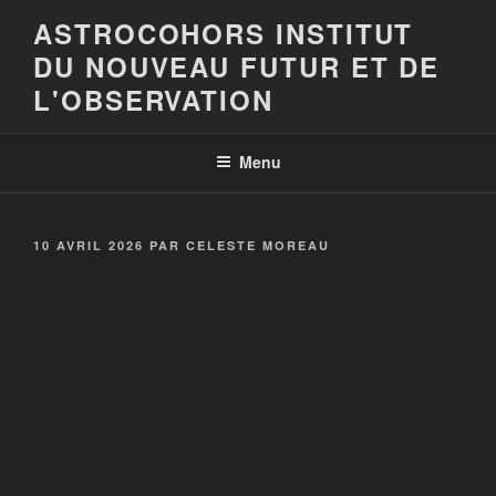
Aller
ASTROCOHORS INSTITUT
au
DU NOUVEAU FUTUR ET DE
contenu
principal
L'OBSERVATION
Menu
PUBLIÉ
10 AVRIL 2026
PAR
CELESTE MOREAU
LE