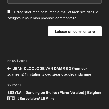
Enregistrer mon nom, mon e-mail et mon site dans le
navigateur pour mon prochain commentaire.
Navigation
Article
PRÉCÉDENT
de
précédent
JEAN-CLOCLODE VAN DAMME 3 #humour
l’article
#ganesh2 #imitation #jcvd #jeanclaudevandamme
Article
SUIVANT
suivant
ESSYLA – Dancing on the Ice (Piano Version) | Belgium
🇧🇪 | #EurovisionALBM