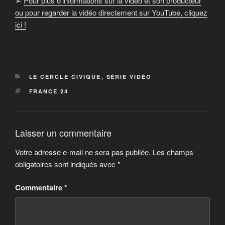
➢
Pour plus d’informations sur la vidéo et son producteur
ou pour regarder la vidéo directement sur YouTube, cliquez
ici !
CATÉGORIES
LE CERCLE CIVIQUE
,
SÉRIE VIDÉO
ÉTIQUETTES
FRANCE 24
Laisser un commentaire
Votre adresse e-mail ne sera pas publiée.
Les champs
obligatoires sont indiqués avec
*
Commentaire
*