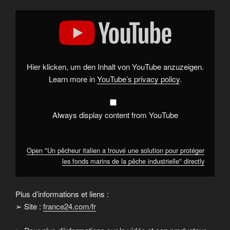
Display
"Un
pêcheur
italien
a
trouvé
une
solution
Hier klicken, um den Inhalt von YouTube anzuzeigen.
pour
protéger
Learn more in
YouTube’s privacy policy
.
les
fonds
marins
de
la
Always display content from YouTube
pêche
industrielle"
from
YouTube
Open "Un pêcheur italien a trouvé une solution pour protéger
les fonds marins de la pêche industrielle" directly
Plus d’informations et liens :
➢ Site :
france24.com/fr