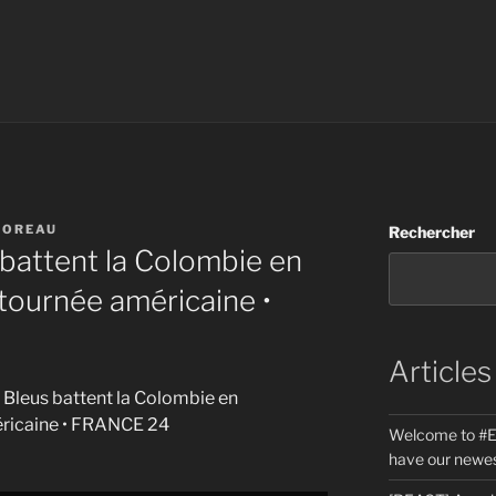
MOREAU
Rechercher
s battent la Colombie en
 tournée américaine •
Articles
les Bleus battent la Colombie en
éricaine • FRANCE 24
Welcome to #E
have our newes