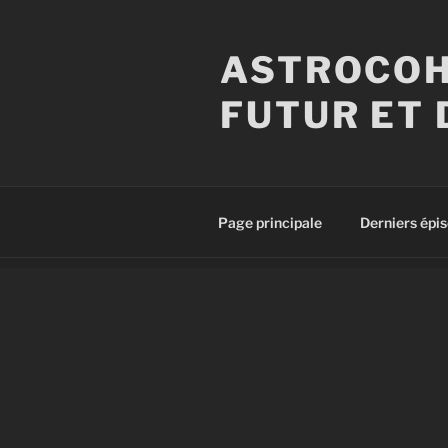
Aller
au
ASTROCOH
contenu
principal
FUTUR ET 
Page principale
Derniers épi