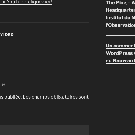
ur YouTube, cliquez ici !
The Ping –
Headquarte
Institut du 
l’Observatio
 VIDÉO
Un comment
WordPress
du Nouveau F
re
s publiée.
Les champs obligatoires sont