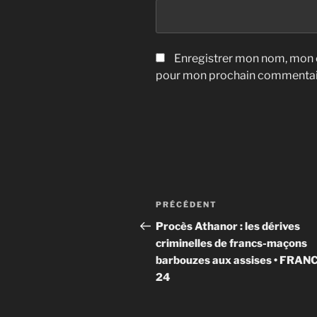
Enregistrer mon nom, mon e
pour mon prochain commentai
Navigation
Article
PRÉCÉDENT
de
précédent
Procès Athanor : les dérives
criminelles de francs-maçons
l’article
barbouzes aux assises • FRAN
24