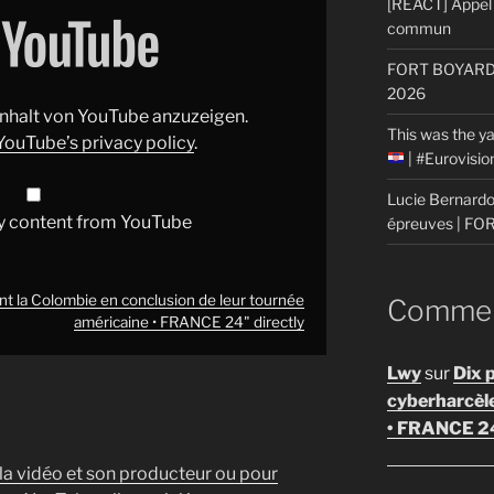
[REACT] Appel 
commun
FORT BOYARD: 
2026
 Inhalt von YouTube anzuzeigen.
This was the ya
YouTube’s privacy policy
.
| #Eurovisi
Lucie Bernardon
y content from YouTube
épreuves | F
ent la Colombie en conclusion de leur tournée
Comment
américaine • FRANCE 24" directly
Lwy
sur
Dix 
cyberharcèl
• FRANCE 2
 la vidéo et son producteur ou pour