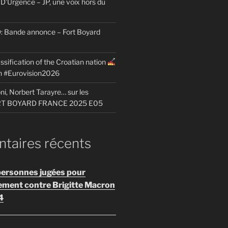
D’Urgence – JP, une voix hors du
Bande annonce – Fort Boyard
ssification of the Croatian nation
on #Eurovision2026
i, Norbert Tarayre… sur les
ORT BOYARD FRANCE 2025 E05
aires récents
personnes jugées pour
ement contre Brigitte Macron
4