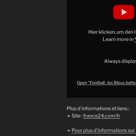
Display
"Football
:
les
Bleus
Hier klicken, um den
battent
Learn more in
la
Colombie
en
Always displa
conclusion
de
leur
Open "Football : les Bleus batt
tournée
américaine
•
Plus d’informations et liens :
FRANCE
➢ Site :
france24.com/fr
24"
from
➢
Pour plus d’informations sur
YouTube