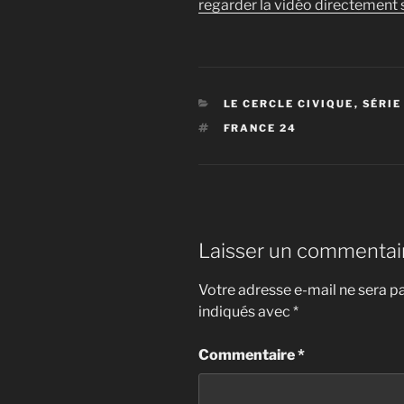
regarder la vidéo directement s
CATÉGORIES
LE CERCLE CIVIQUE
,
SÉRIE
ÉTIQUETTES
FRANCE 24
Laisser un commentai
Votre adresse e-mail ne sera pa
indiqués avec
*
Commentaire
*