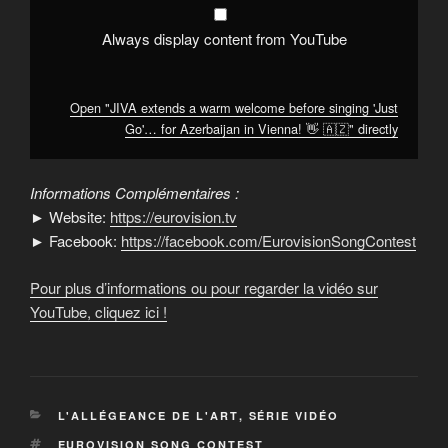
in
Vienna!
👋
Always display content from YouTube
🇦🇿"
from
YouTube
Open "JIVA extends a warm welcome before singing 'Just
Go'… for Azerbaijan in Vienna! 👋 🇦🇿" directly
Informations Complémentaires :
► Website:
https://eurovision.tv
► Facebook:
https://facebook.com/EurovisionSongContest
Pour plus d’informations ou pour regarder la vidéo sur
YouTube, cliquez ici !
CATÉGORIES
L'ALLÉGEANCE DE L'ART
,
SÉRIE VIDÉO
ÉTIQUETTES
EUROVISION SONG CONTEST