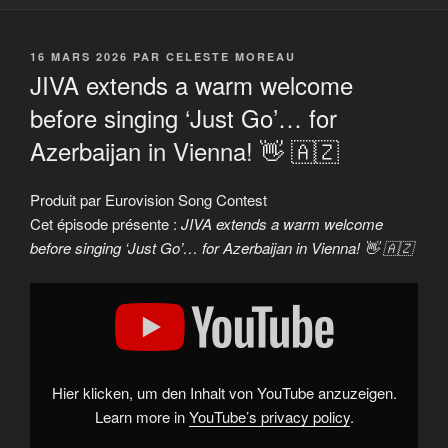
PUBLIÉ
16 MARS 2026
PAR
CELESTE MOREAU
LE
JIVA extends a warm welcome
before singing ‘Just Go’… for
Azerbaijan in Vienna! 👋 🇦🇿
Produit par Eurovision Song Contest
Cet épisode présente :
JIVA extends a warm welcome
before singing ‘Just Go’… for Azerbaijan in Vienna! 👋 🇦🇿
Display
"JIVA
extends
a
warm
welcome
before
singing
Hier klicken, um den Inhalt von YouTube anzuzeigen.
'Just
Go'…
Learn more in
YouTube’s privacy policy
.
for
Azerbaijan