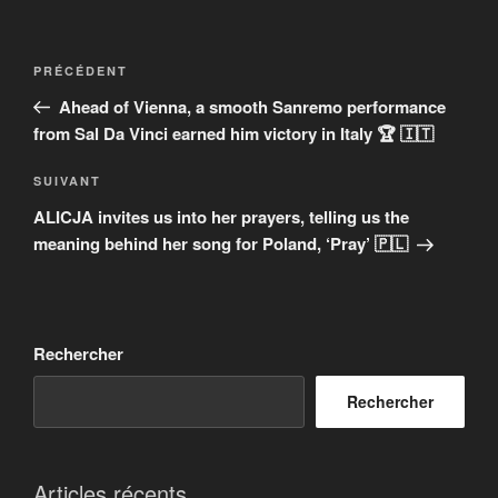
Navigation
Article
PRÉCÉDENT
de
précédent
Ahead of Vienna, a smooth Sanremo performance
l’article
from Sal Da Vinci earned him victory in Italy 🏆 🇮🇹
Article
SUIVANT
suivant
ALICJA invites us into her prayers, telling us the
meaning behind her song for Poland, ‘Pray’ 🇵🇱
Rechercher
Rechercher
Articles récents