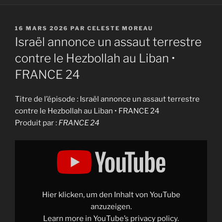
PUBLIÉ
16 MARS 2026
PAR
CELESTE MOREAU
LE
Israël annonce un assaut terrestre
contre le Hezbollah au Liban •
FRANCE 24
Titre de l’épisode : Israël annonce un assaut terrestre
contre le Hezbollah au Liban • FRANCE 24
Produit par :
FRANCE 24
Display
"Israël
annonce
un
assaut
terrestre
contre
le
Hier klicken, um den Inhalt von YouTube
Hezbollah
au
anzuzeigen.
Liban
Learn more in
YouTube’s privacy policy
.
•