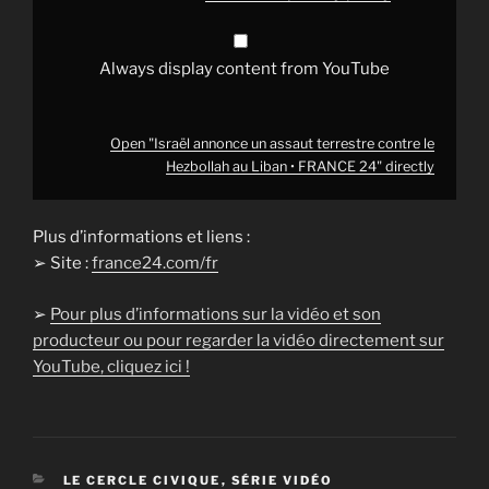
FRANCE
24"
from
YouTube
Always display content from YouTube
Open "Israël annonce un assaut terrestre contre le
Hezbollah au Liban • FRANCE 24" directly
Plus d’informations et liens :
➢ Site :
france24.com/fr
➢
Pour plus d’informations sur la vidéo et son
producteur ou pour regarder la vidéo directement sur
YouTube, cliquez ici !
CATÉGORIES
LE CERCLE CIVIQUE
,
SÉRIE VIDÉO