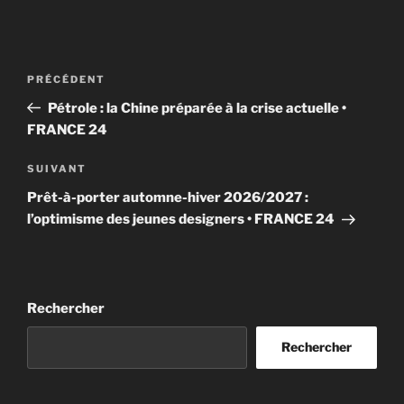
Navigation
Article
PRÉCÉDENT
de
précédent
Pétrole : la Chine préparée à la crise actuelle •
l’article
FRANCE 24
Article
SUIVANT
suivant
Prêt-à-porter automne-hiver 2026/2027 :
l’optimisme des jeunes designers • FRANCE 24
Rechercher
Rechercher