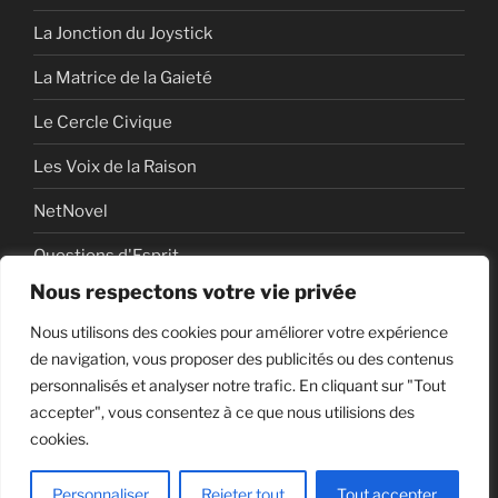
La Jonction du Joystick
La Matrice de la Gaieté
Le Cercle Civique
Les Voix de la Raison
NetNovel
Questions d'Esprit
Nous respectons votre vie privée
Série
Nous utilisons des cookies pour améliorer votre expérience
Série vidéo
de navigation, vous proposer des publicités ou des contenus
personnalisés et analyser notre trafic. En cliquant sur "Tout
accepter", vous consentez à ce que nous utilisions des
cookies.
Politique de confidentialité
Fièrement propulsé par
WordPress
Personnaliser
Rejeter tout
Tout accepter