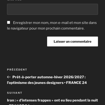
Enregistrer mon nom, mon e-mail et mon site dans
le navigateur pour mon prochain commentaire.
Navigation
Article
PRÉCÉDENT
de
précédent
Prêt-à-porter automne-hiver 2026/2027 :
l’article
l’optimisme des jeunes designers • FRANCE 24
Article
SUIVANT
suivant
Iran : « d’intenses frappes » ont eu lieu pendant la nuit