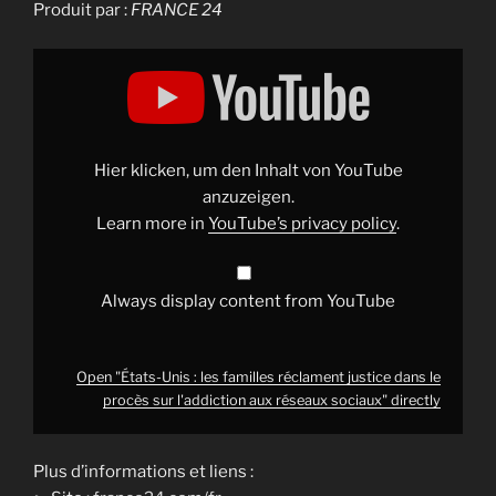
Produit par :
FRANCE 24
Display
"États-
Unis
:
les
familles
réclament
justice
Hier klicken, um den Inhalt von YouTube
dans
le
anzuzeigen.
procès
Learn more in
YouTube’s privacy policy
.
sur
l'addiction
aux
réseaux
sociaux"
Always display content from YouTube
from
YouTube
Open "États-Unis : les familles réclament justice dans le
procès sur l'addiction aux réseaux sociaux" directly
Plus d’informations et liens :