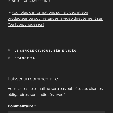
➢ Site :
france24.com/fr
➢
Pour plus d’informations sur la vidéo et son
producteur ou pour regarder la vidéo directement sur
YouTube, cliquez ici !
CATÉGORIES
LE CERCLE CIVIQUE
,
SÉRIE VIDÉO
ÉTIQUETTES
FRANCE 24
Laisser un commentaire
Votre adresse e-mail ne sera pas publiée.
Les champs
obligatoires sont indiqués avec
*
Commentaire
*