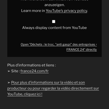
entreprises
•
anzuzeigen.
FRANCE
Learn more in
YouTube’s privacy policy
.
24"
from
YouTube
Always display content from YouTube
Open "Déchets : le troc, "anti gaspi" des entreprises •
FRANCE 24" directly
Plus d’informations et liens :
➢ Site :
france24.com/fr
➢
Pour plus d’informations sur la vidéo et son
producteur ou pour regarder la vidéo directement sur
YouTube, cliquez ici !