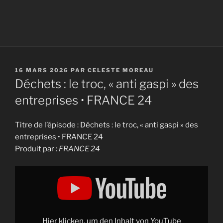
PUBLIÉ
16 MARS 2026
PAR
CELESTE MOREAU
LE
Déchets : le troc, « anti gaspi » des
entreprises • FRANCE 24
Titre de l’épisode : Déchets : le troc, « anti gaspi » des
entreprises • FRANCE 24
Produit par :
FRANCE 24
Display
"Déchets
:
le
troc,
"anti
gaspi"
des
Hier klicken, um den Inhalt von YouTube