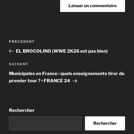
Navigation
Article
PRÉCÉDENT
de
précédent
EL BROCOLINO (WWE 2K26 est pas bien)
l’article
Article
SUIVANT
suivant
Municipales en France : quels enseignements tirer du
premier tour ? • FRANCE 24
Rechercher
Rechercher