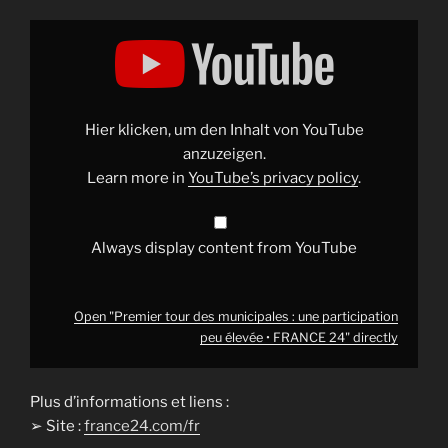
Display
"Premier
tour
des
municipales
:
une
participation
Hier klicken, um den Inhalt von YouTube
peu
élevée
anzuzeigen.
•
Learn more in
YouTube’s privacy policy
.
FRANCE
24"
from
YouTube
Always display content from YouTube
Open "Premier tour des municipales : une participation
peu élevée • FRANCE 24" directly
Plus d’informations et liens :
➢ Site :
france24.com/fr