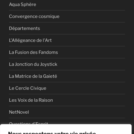
Aqua Sphère
Convergence cosmique
Départements
L'Allégeance de l'Art
La Fusion des Fandoms
La Jonction du Joystick
La Matrice de la Gaieté
Le Cercle Civique
Les Voix de la Raison
NetNovel
Questions d'Esprit
Nous respectons votre vie privée