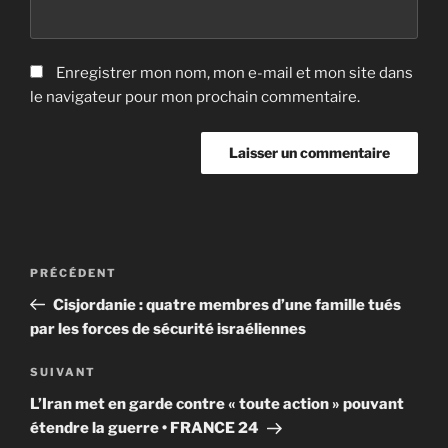
Enregistrer mon nom, mon e-mail et mon site dans
le navigateur pour mon prochain commentaire.
Navigation
Article
PRÉCÉDENT
de
précédent
Cisjordanie : quatre membres d’une famille tués
l’article
par les forces de sécurité israéliennes
Article
SUIVANT
suivant
L’Iran met en garde contre « toute action » pouvant
étendre la guerre • FRANCE 24