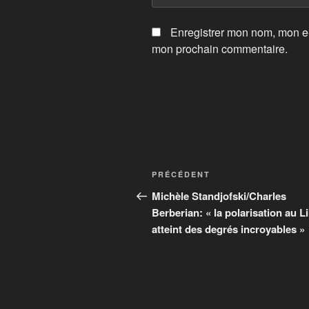
Enregistrer mon nom, mon e-
mon prochain commentaire.
Navigation
Article
PRÉCÉDENT
de
précédent
Michèle Standjofski/Charles
Berberian: « la polarisation au L
l’article
atteint des degrés incroyables »