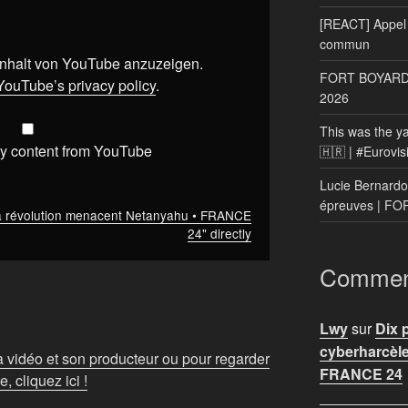
[REACT] Appel 
commun
 Inhalt von YouTube anzuzeigen.
FORT BOYARD: 
YouTube’s privacy policy
.
2026
This was the ya
y content from YouTube
🇭🇷 | #Eurovi
Lucie Bernardo
épreuves | F
 la révolution menacent Netanyahu • FRANCE
24" directly
Comment
Lwy
sur
Dix 
cyberharcèle
la vidéo et son producteur ou pour regarder
FRANCE 24
 cliquez ici !