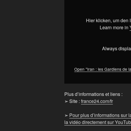
:
les
Gardiens
Hier klicken, um den
de
Learn more in
la
révolution
menacent
Always displa
Netanyahu
•
FRANCE
Open "Iran : les Gardiens de
24"
from
YouTube
Plus d’informations et liens :
➢ Site :
france24.com/fr
➢
Pour plus d’informations sur 
la vidéo directement sur YouTube,