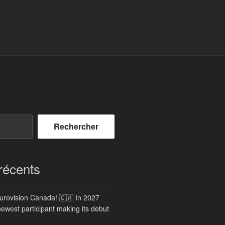
Rechercher
 récents
rovision Canada! 🇨🇦 In 2027
newest participant making its debut