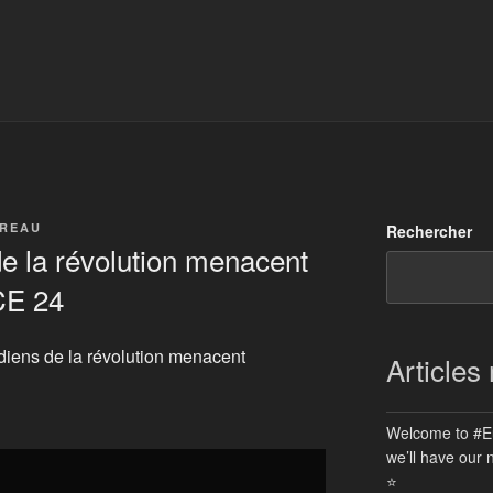
OREAU
Rechercher
de la révolution menacent
CE 24
ardiens de la révolution menacent
Articles
Welcome to #Eu
we’ll have our 
⭐