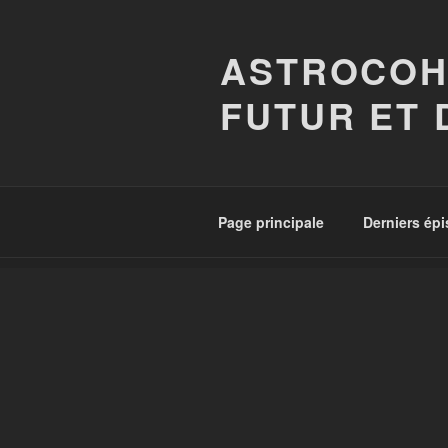
Aller
au
ASTROCOH
contenu
principal
FUTUR ET 
Page principale
Derniers ép