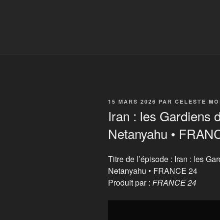
PUBLIÉ
15 MARS 2026
PAR
CELESTE M
LE
Iran : les Gardiens 
Netanyahu • FRAN
Titre de l’épisode : Iran : les G
Netanyahu • FRANCE 24
Produit par :
FRANCE 24
Display
"Iran