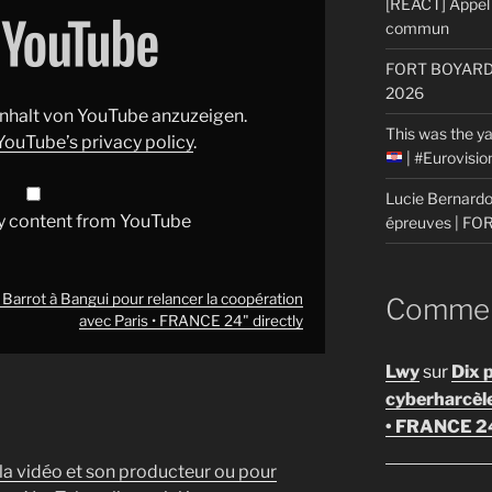
[REACT] Appel 
commun
FORT BOYARD: 
2026
 Inhalt von YouTube anzuzeigen.
This was the ya
YouTube’s privacy policy
.
| #Eurovisi
Lucie Bernardon
y content from YouTube
épreuves | F
Barrot à Bangui pour relancer la coopération
Comment
avec Paris • FRANCE 24" directly
Lwy
sur
Dix 
cyberharcèl
• FRANCE 2
 la vidéo et son producteur ou pour