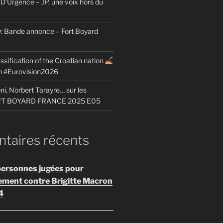
D’Urgence – JP, une voix hors du
Bande annonce – Fort Boyard
ssification of the Croatian nation
on #Eurovision2026
i, Norbert Tarayre… sur les
ORT BOYARD FRANCE 2025 E05
aires récents
personnes jugées pour
ement contre Brigitte Macron
4