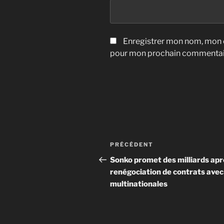
Enregistrer mon nom, mon e
pour mon prochain commentai
Navigation
Article
PRÉCÉDENT
de
précédent
Sonko promet des milliards apr
renégociation de contrats avec
l’article
multinationales