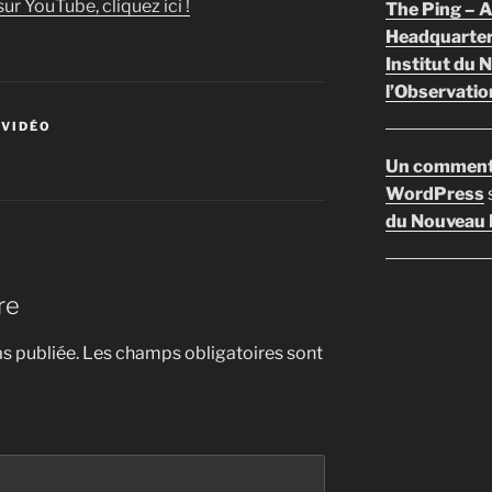
ur YouTube, cliquez ici !
The Ping –
Headquarte
Institut du 
l’Observatio
 VIDÉO
Un comment
WordPress
du Nouveau F
re
s publiée.
Les champs obligatoires sont