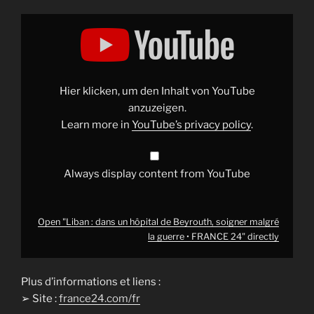
Display
"Liban
:
dans
un
hôpital
de
Beyrouth,
Hier klicken, um den Inhalt von YouTube
soigner
malgré
anzuzeigen.
la
Learn more in
YouTube’s privacy policy
.
guerre
•
FRANCE
24"
from
Always display content from YouTube
YouTube
Open "Liban : dans un hôpital de Beyrouth, soigner malgré
la guerre • FRANCE 24" directly
Plus d’informations et liens :
➢ Site :
france24.com/fr