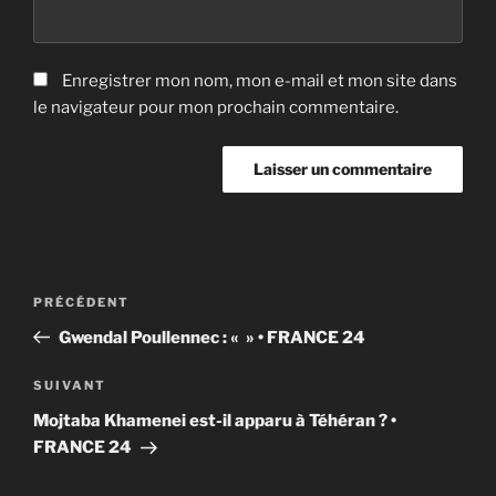
Enregistrer mon nom, mon e-mail et mon site dans
le navigateur pour mon prochain commentaire.
Navigation
Article
PRÉCÉDENT
de
précédent
Gwendal Poullennec : « » • FRANCE 24
l’article
Article
SUIVANT
suivant
Mojtaba Khamenei est-il apparu à Téhéran ? •
FRANCE 24