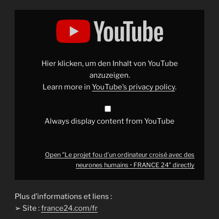
Display
"Le
projet
fou
d’un
ordinateur
croisé
avec
Hier klicken, um den Inhalt von YouTube
des
neurones
anzuzeigen.
humains
Learn more in
YouTube’s privacy policy
.
•
FRANCE
24"
from
YouTube
Always display content from YouTube
Open "Le projet fou d’un ordinateur croisé avec des
neurones humains • FRANCE 24" directly
Plus d’informations et liens :
➢ Site :
france24.com/fr