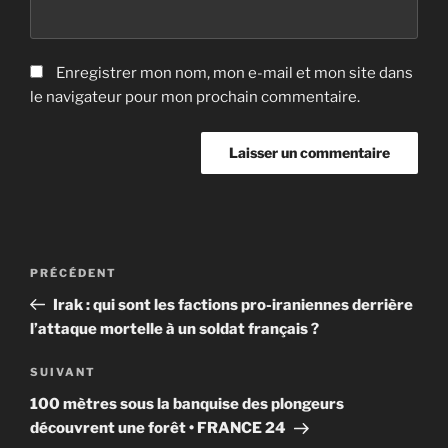
Enregistrer mon nom, mon e-mail et mon site dans
le navigateur pour mon prochain commentaire.
Navigation
Article
PRÉCÉDENT
de
précédent
Irak : qui sont les factions pro-iraniennes derrière
l’article
l’attaque mortelle à un soldat français ?
Article
SUIVANT
suivant
100 mètres sous la banquise des plongeurs
découvrent une forêt • FRANCE 24