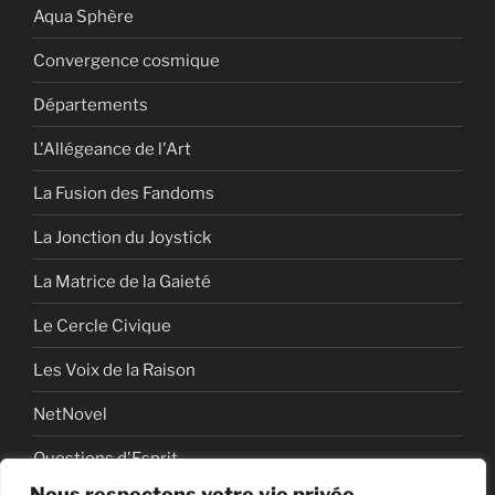
Aqua Sphère
Convergence cosmique
Départements
L'Allégeance de l'Art
La Fusion des Fandoms
La Jonction du Joystick
La Matrice de la Gaieté
Le Cercle Civique
Les Voix de la Raison
NetNovel
Questions d'Esprit
Nous respectons votre vie privée