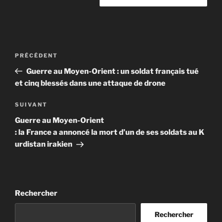
Navigation
Article
PRÉCÉDENT
de
précédent
Guerre au Moyen-Orient : un soldat français tué
l’article
et cinq blessés dans une attaque de drone
Article
SUIVANT
suivant
Guerre au Moyen-Orient
: la France a annoncé la mort d’un de ses soldats au K
urdistan irakien
Rechercher
Rechercher