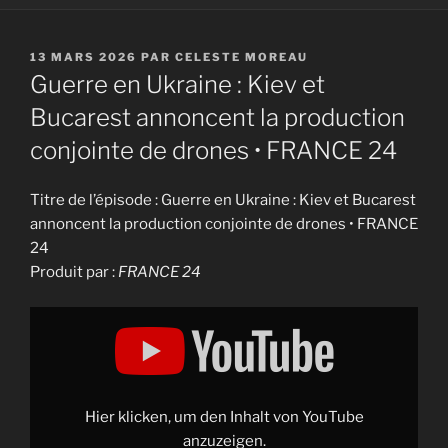
PUBLIÉ
13 MARS 2026
PAR
CELESTE MOREAU
LE
Guerre en Ukraine : Kiev et
Bucarest annoncent la production
conjointe de drones • FRANCE 24
Titre de l’épisode : Guerre en Ukraine : Kiev et Bucarest
annoncent la production conjointe de drones • FRANCE
24
Produit par :
FRANCE 24
Display
"Guerre
en
Ukraine
:
Kiev
et
Bucarest
Hier klicken, um den Inhalt von YouTube
annoncent
la
anzuzeigen.