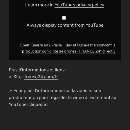
production
Learn more in
YouTube’s privacy policy
.
conjointe
de
drones
•
FRANCE
Always display content from YouTube
24"
from
YouTube
Open "Guerre en Ukraine : Kiev et Bucarest annoncent la
production conjointe de drones • FRANCE 24" directly
Plus d’informations et liens :
➢ Site :
france24.com/fr
➢
Pour plus d’informations sur la vidéo et son
producteur ou pour regarder la vidéo directement sur
YouTube, cliquez ici !