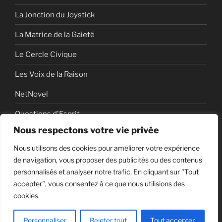
La Jonction du Joystick
La Matrice de la Gaieté
Le Cercle Civique
Les Voix de la Raison
NetNovel
Questions d'Esprit
Nous respectons votre vie privée
Série
Nous utilisons des cookies pour améliorer votre expérience
Série vidéo
de navigation, vous proposer des publicités ou des contenus
personnalisés et analyser notre trafic. En cliquant sur "Tout
accepter", vous consentez à ce que nous utilisions des
cookies.
Politique de confidentialité
Fièrement propulsé par
WordPress
Personnaliser
Rejeter tout
Tout accepter