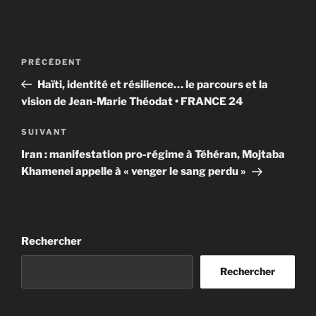
Navigation
Article
PRÉCÉDENT
de
précédent
Haïti, identité et résilience… le parcours et la
l’article
vision de Jean-Marie Théodat • FRANCE 24
Article
SUIVANT
suivant
Iran : manifestation pro-régime à Téhéran, Mojtaba
Khamenei appelle à « venger le sang perdu »
Rechercher
Rechercher