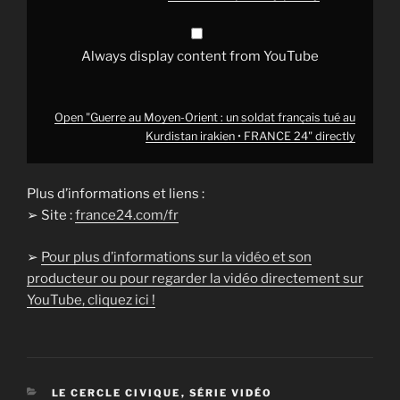
irakien
•
FRANCE
24"
Always display content from YouTube
from
YouTube
Open "Guerre au Moyen-Orient : un soldat français tué au
Kurdistan irakien • FRANCE 24" directly
Plus d’informations et liens :
➢ Site :
france24.com/fr
➢
Pour plus d’informations sur la vidéo et son
producteur ou pour regarder la vidéo directement sur
YouTube, cliquez ici !
CATÉGORIES
LE CERCLE CIVIQUE
,
SÉRIE VIDÉO