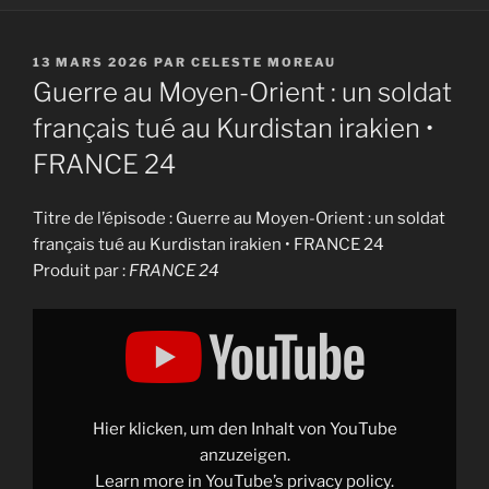
PUBLIÉ
13 MARS 2026
PAR
CELESTE MOREAU
LE
Guerre au Moyen-Orient : un soldat
français tué au Kurdistan irakien •
FRANCE 24
Titre de l’épisode : Guerre au Moyen-Orient : un soldat
français tué au Kurdistan irakien • FRANCE 24
Produit par :
FRANCE 24
Display
"Guerre
au
Moyen-
Orient
:
un
soldat
Hier klicken, um den Inhalt von YouTube
français
tué
anzuzeigen.
au
Learn more in
YouTube’s privacy policy
.
Kurdistan