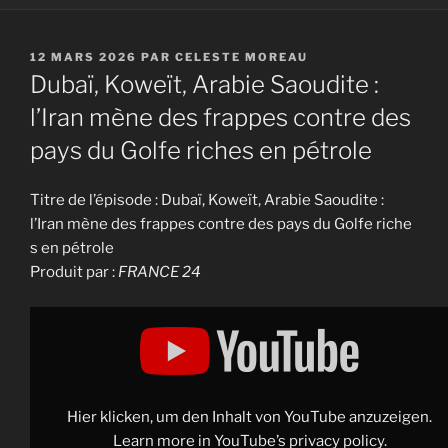
PUBLIÉ
12 MARS 2026
PAR
CELESTE MOREAU
LE
Dubaï, Koweït, Arabie Saoudite :
l’Iran mène des frappes contre des
pays du Golfe riches en pétrole
Titre de l’épisode : Dubaï, Koweït, Arabie Saoudite :
l’Iran mène des frappes contre des pays du Golfe riche
s en pétrole
Produit par :
FRANCE 24
Display
"Dubaï,
Koweït,
Arabie
Saoudite
:
l'Iran mène des frappes contre des pays du Golfe riches en pét
from
Hier klicken, um den Inhalt von YouTube anzuzeigen.
YouTube
Learn more in
YouTube’s privacy policy
.