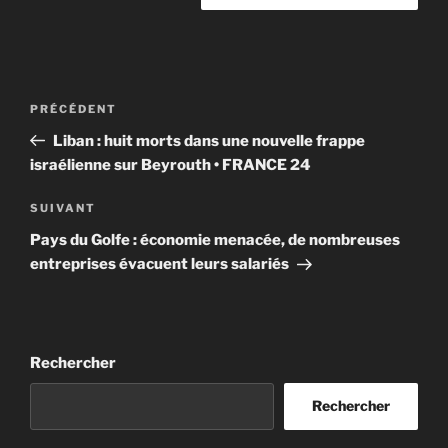
Navigation
Article
PRÉCÉDENT
de
précédent
Liban : huit morts dans une nouvelle frappe
l’article
israélienne sur Beyrouth • FRANCE 24
Article
SUIVANT
suivant
Pays du Golfe : économie menacée, de nombreuses
entreprises évacuent leurs salariés
Rechercher
Rechercher