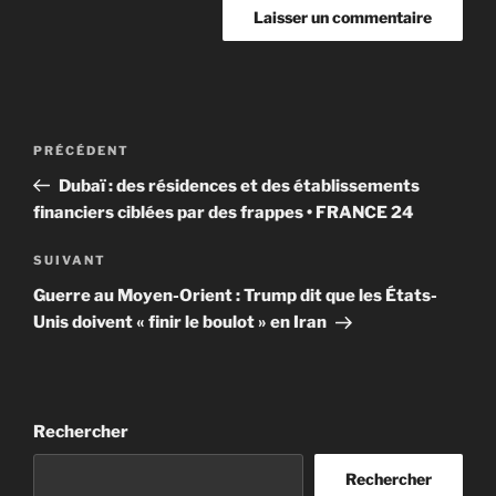
Navigation
Article
PRÉCÉDENT
de
précédent
Dubaï : des résidences et des établissements
l’article
financiers ciblées par des frappes • FRANCE 24
Article
SUIVANT
suivant
Guerre au Moyen-Orient : Trump dit que les États-
Unis doivent « finir le boulot » en Iran
Rechercher
Rechercher