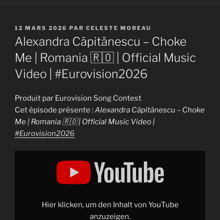
PUBLIÉ
12 MARS 2026
PAR
CELESTE MOREAU
LE
Alexandra Căpitănescu – Choke
Me | Romania 🇷🇴 | Official Music
Video | #Eurovision2026
Produit par Eurovision Song Contest
Cet épisode présente :
Alexandra Căpitănescu – Choke
Me | Romania 🇷🇴 | Official Music Video |
#Eurovision2026
Display
"Alexandra
Căpitănescu
–
Choke
Me
|
Romania
Hier klicken, um den Inhalt von YouTube
🇷🇴
|
anzuzeigen.