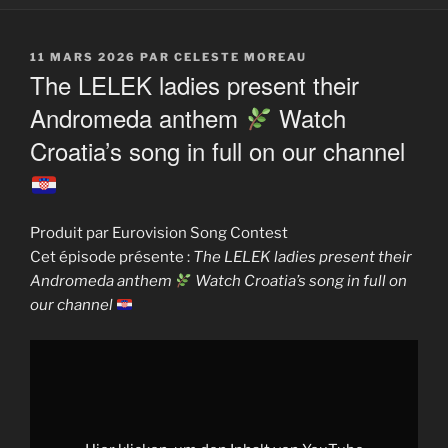
PUBLIÉ
11 MARS 2026
PAR
CELESTE MOREAU
LE
The LELEK ladies present their
Andromeda anthem
Watch
Croatia’s song in full on our channel
Produit par Eurovision Song Contest
Cet épisode présente :
The LELEK ladies present their
Andromeda anthem
Watch Croatia’s song in full on
our channel
Display
"The
LELEK
ladies
present
their
Andromeda
anthem