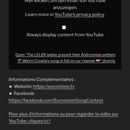
Hier klicken, um den Inhalt von YouTube
Watch
anzuzeigen.
Croatia's
Learn more in
YouTube’s privacy policy
.
song
in
full
on
our
Always display content from YouTube
channel
"
from
YouTube
Open "The LELEK ladies present their Andromeda anthem
Watch Croatia's song in full on our channel
" directly
Informations Complémentaires :
► Website:
https://eurovision.tv
► Facebook:
https://facebook.com/EurovisionSongContest
Pour plus d’informations ou pour regarder la vidéo sur
YouTube, cliquez ici !