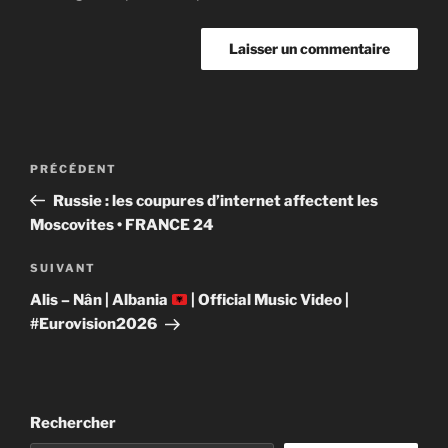
Navigation
Article
PRÉCÉDENT
de
précédent
Russie : les coupures d’internet affectent les
l’article
Moscovites • FRANCE 24
Article
SUIVANT
suivant
Alis – Nân | Albania
| Official Music Video |
#Eurovision2026
Rechercher