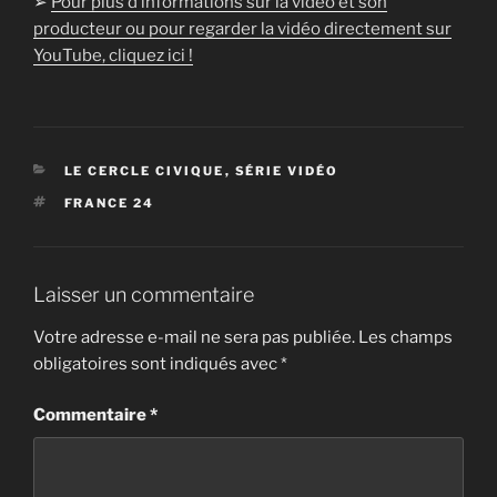
➢
Pour plus d’informations sur la vidéo et son
producteur ou pour regarder la vidéo directement sur
YouTube, cliquez ici !
CATÉGORIES
LE CERCLE CIVIQUE
,
SÉRIE VIDÉO
ÉTIQUETTES
FRANCE 24
Laisser un commentaire
Votre adresse e-mail ne sera pas publiée.
Les champs
obligatoires sont indiqués avec
*
Commentaire
*