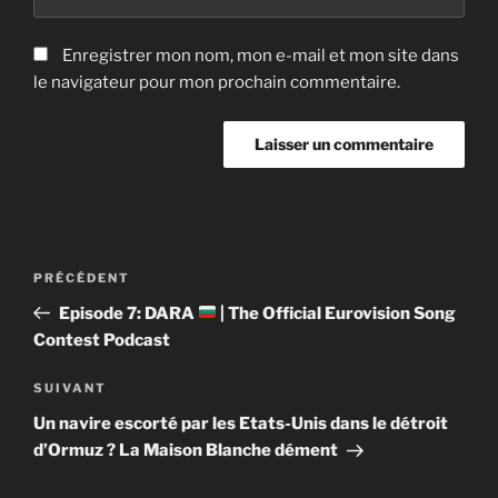
Enregistrer mon nom, mon e-mail et mon site dans
le navigateur pour mon prochain commentaire.
Navigation
Article
PRÉCÉDENT
de
précédent
Episode 7: DARA
| The Official Eurovision Song
l’article
Contest Podcast
Article
SUIVANT
suivant
Un navire escorté par les Etats-Unis dans le détroit
d’Ormuz ? La Maison Blanche dément