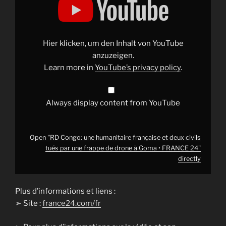
Congo:
une
humanitaire
française
et
deux
Hier klicken, um den Inhalt von YouTube
civils
tués
anzuzeigen.
par
Learn more in
YouTube’s privacy policy
.
une
frappe
de
drone
à
Always display content from YouTube
Goma
•
FRANCE
24"
from
Open "RD Congo: une humanitaire française et deux civils
YouTube
tués par une frappe de drone à Goma • FRANCE 24"
directly
Plus d’informations et liens :
➢ Site :
france24.com/fr