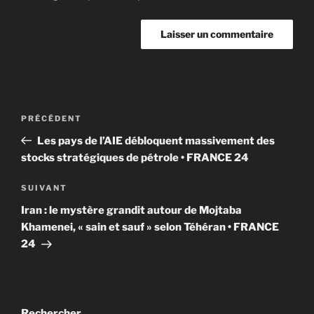
Navigation
Article
PRÉCÉDENT
de
précédent
Les pays de l’AIE débloquent massivement des
l’article
stocks stratégiques de pétrole • FRANCE 24
Article
SUIVANT
suivant
Iran : le mystère grandit autour de Mojtaba
Khamenei, « sain et sauf » selon Téhéran • FRANCE
24
Rechercher