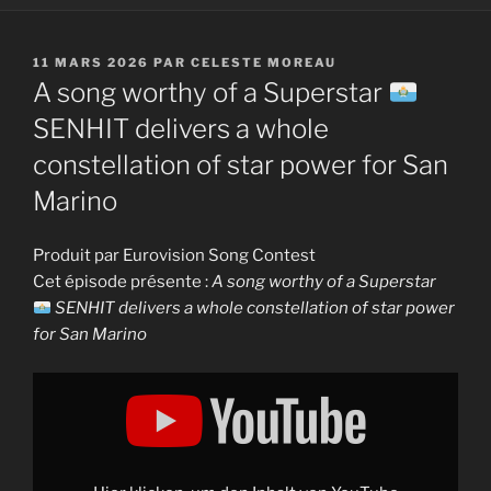
PUBLIÉ
11 MARS 2026
PAR
CELESTE MOREAU
LE
A song worthy of a Superstar
SENHIT delivers a whole
constellation of star power for San
Marino
Produit par Eurovision Song Contest
Cet épisode présente :
A song worthy of a Superstar
SENHIT delivers a whole constellation of star power
for San Marino
Display
"A
song
worthy
of
a
Superstar