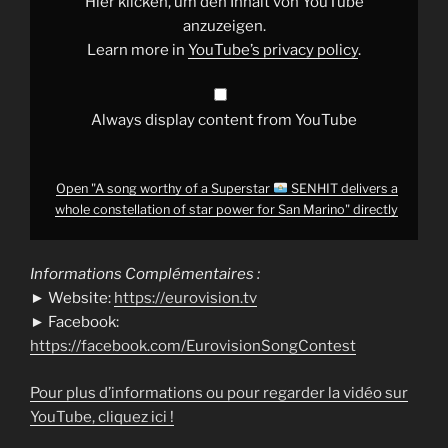
Hier klicken, um den Inhalt von YouTube
SENHIT
delivers
anzuzeigen.
a
Learn more in
YouTube’s privacy policy
.
whole
constellation
of
star
power
Always display content from YouTube
for
San
Marino"
from
YouTube
Open "A song worthy of a Superstar
SENHIT delivers a
whole constellation of star power for San Marino" directly
Informations Complémentaires :
► Website:
https://eurovision.tv
► Facebook:
https://facebook.com/EurovisionSongContest
Pour plus d’informations ou pour regarder la vidéo sur
YouTube, cliquez ici !