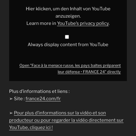
les
pays
Hier klicken, um den Inhalt von YouTube
baltes
préparent
anzuzeigen.
leur
Learn more in
YouTube’s privacy policy
.
défense
•
FRANCE
24"
from
Always display content from YouTube
YouTube
Open "Face à la menace russe, les pays baltes préparent
leur défense • FRANCE 24" directly
Plus d’informations et liens :
➢ Site :
france24.com/fr
➢
Pour plus d’informations sur la vidéo et son
producteur ou pour regarder la vidéo directement sur
YouTube, cliquez ici !