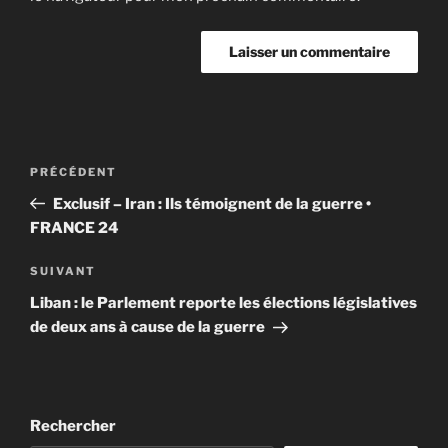
Navigation
Article
PRÉCÉDENT
de
précédent
Exclusif – Iran : Ils témoignent de la guerre •
l’article
FRANCE 24
Article
SUIVANT
suivant
Liban : le Parlement reporte les élections législatives
de deux ans à cause de la guerre
Rechercher