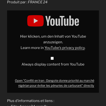
Produit par :
FRANCE 24
Display
"Conflit
en
Iran
:
Dangote
donne
priorité
Hier klicken, um den Inhalt von YouTube
au
marché
anzuzeigen.
nigérian
Learn more in
YouTube’s privacy policy
.
pour
éviter
les
pénuries
de
Always display content from YouTube
carburant"
from
YouTube
Open "Conflit en Iran : Dangote donne priorité au marché
nigérian pour éviter les pénuries de carburant" directly
Plus d’informations et liens :