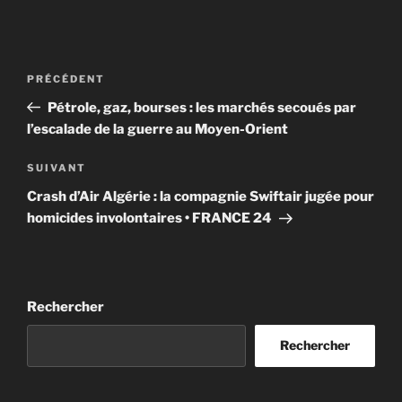
Navigation
Article
PRÉCÉDENT
de
précédent
Pétrole, gaz, bourses : les marchés secoués par
l’article
l’escalade de la guerre au Moyen-Orient
Article
SUIVANT
suivant
Crash d’Air Algérie : la compagnie Swiftair jugée pour
homicides involontaires • FRANCE 24
Rechercher
Rechercher