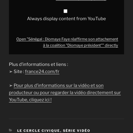
président""
from
YouTube
Always display content from YouTube
Open "Sénégal : Diomaye Faye réaffirme son attachement
à la coalition "Diomaye président"" directly
Plus d’informations et liens :
➢ Site :
france24.com/fr
➢
Pour plus d’informations sur la vidéo et son
producteur ou pour regarder la vidéo directement sur
YouTube, cliquez ici !
CATÉGORIES
LE CERCLE CIVIQUE
,
SÉRIE VIDÉO