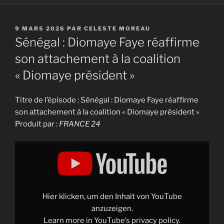
PUBLIÉ
9 MARS 2026
PAR
CELESTE MOREAU
LE
Sénégal : Diomaye Faye réaffirme
son attachement à la coalition
« Diomaye président »
Titre de l’épisode : Sénégal : Diomaye Faye réaffirme
son attachement à la coalition « Diomaye président »
Produit par :
FRANCE 24
Display
"Sénégal
:
Diomaye
Faye
réaffirme
son
attachement
Hier klicken, um den Inhalt von YouTube
à
la
anzuzeigen.
coalition
Learn more in
YouTube’s privacy policy
.
"Diomaye