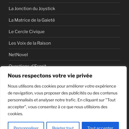
La Jonction du Joystick
La Matrice de la Gaieté
Le Cercle Civique
Les Voix de la Raison
NetNovel
Questions d'Esprit
Nous respectons votre vie privée
Série
Nous utilisons des cookies pour améliorer votre expérience
Série vidéo
de navigation, vous proposer des publicités ou des contenus
personnalisés et analyser notre trafic. En cliquant sur "Tout
accepter", vous consentez à ce que nous utilisions des
cookies.
Politique de confidentialité
Fièrement propulsé par
WordPress
Personnaliser
Rejeter tout
Tout accepter