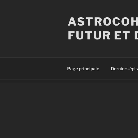
Aller
au
ASTROCOH
contenu
principal
FUTUR ET 
Page principale
Derniers épi