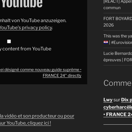
[REACT] Appel 
commun
FORT BOYARD: 
 Inhalt von YouTube anzuzeigen.
2026
YouTube’s privacy policy
.
This was the ya
| #Eurovisi
y content from YouTube
Lucie Bernardon
épreuves | F
amenei désigné comme nouveau guide suprême •
FRANCE 24" directly
Comment
Lwy
sur
Dix 
cyberharcèl
• FRANCE 2
 la vidéo et son producteur ou pour
ur YouTube, cliquez ici !