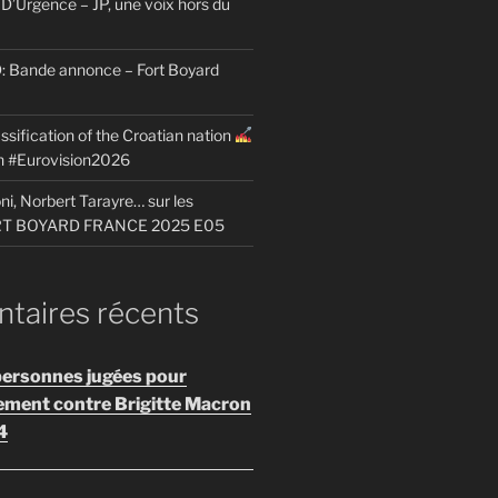
D’Urgence – JP, une voix hors du
Bande annonce – Fort Boyard
ssification of the Croatian nation
on #Eurovision2026
i, Norbert Tarayre… sur les
ORT BOYARD FRANCE 2025 E05
aires récents
personnes jugées pour
ement contre Brigitte Macron
4