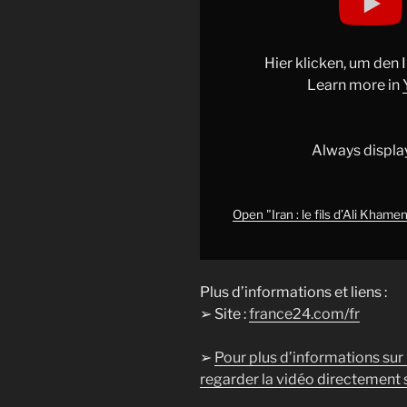
:
le
fils
Hier klicken, um den
d’Ali
Learn more in
Khamenei
désigné
comme
Always displa
nouveau
guide
suprême
Open "Iran : le fils d’Ali Kh
•
FRANCE
24"
Plus d’informations et liens :
from
➢ Site :
france24.com/fr
YouTube
➢
Pour plus d’informations sur
regarder la vidéo directement s