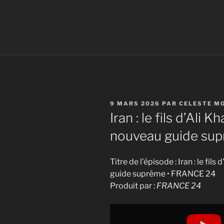
PUBLIÉ
9 MARS 2026
PAR
CELESTE M
LE
Iran : le fils d’Al
nouveau guide su
Titre de l’épisode : Iran : le 
guide suprême • FRANCE 24
Produit par :
FRANCE 24
Display
"Iran