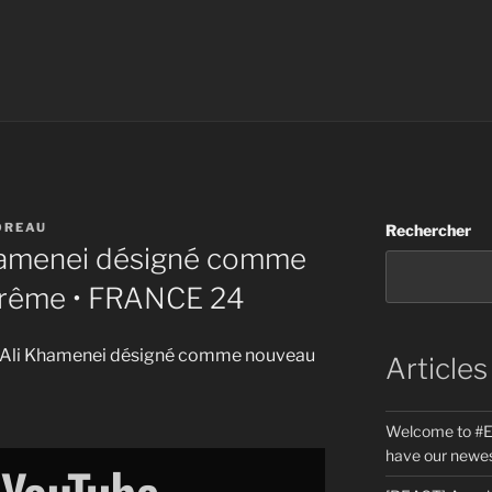
OREAU
Rechercher
i Khamenei désigné comme
prême • FRANCE 24
fils d’Ali Khamenei désigné comme nouveau
Articles
Welcome to #E
have our newes