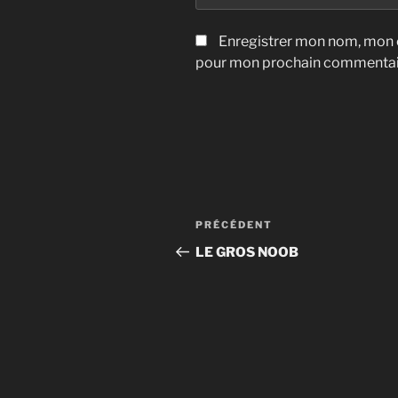
Enregistrer mon nom, mon e
pour mon prochain commentai
Navigation
Article
PRÉCÉDENT
de
précédent
LE GROS NOOB
l’article